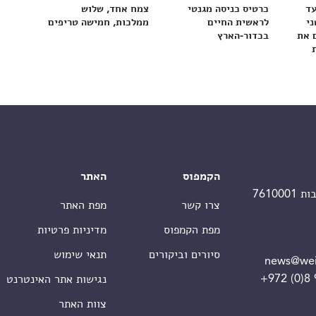
עד
כרטיס כניסה מגנטי
צמח אחד, שלוש
ני
לראשית החיים
ממלכות, חמישה טריפים
 את
בכדור-הארץ
הקמפוס
האתר
צרו קשר
מפת האתר
מפת הקמפוס
מדיניות פרטיות
סיורים וביקורים
תנאי שימוש
news@wei
+972 (0)8
נגישות אתר האינטרנט
צוות האתר