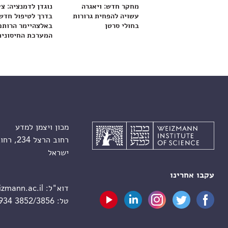
מחקר חדש: ויאגרה
נוגדן לדמנציה: צ
עשויה להפחית גרורות
בדרך לטיפול חדש
בחולי סרטן
באלצהיימר הרותם
המערכת החיסונית
מכון ויצמן למדע
רחוב הרצל 234, רחובות 7610001
ישראל
עקבו אחרינו
דוא"ל:
zmann.ac.il
טל:
 934 3852/3856