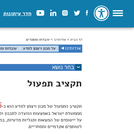
חדר עיתונות
דף הבית
>
הינך נמצא כאן
אודותינו
> עובדות ומספרים
אודותינו
◄
על מכון ויצמן למדע
עובדות ומ
תקציב תפעול
1.5
תקציב התפעול של מכון ויצמן למדע הוא כ-
מממשלת ישראל באמצעות הוועדה לתכנון ול
על יישומים של המצאות ותגליות מדעיות, במ
לשותפים אקדמיים ומסחריים.