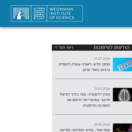
הודעות לעיתונות
ראה הכל >
21.07.2026
מחקר חדש: ויאגרה עשויה להפחית
גרורות בחולי סרטן
15.07.2026
נוגדן לדמנציה: צעד בדרך לטיפול
חדשני באלצהיימר הרותם את
המערכת החיסונית
24.06.2026
צמח אחד, שלוש ממלכות, חמישה