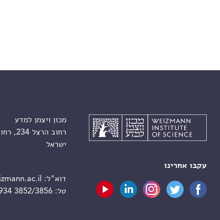
מכון ויצמן למדע
רחוב הרצל 234, רחובות 7610001
ישראל
עקבו אחרינו
דוא"ל:
zmann.ac.il
טל:
 934 3852/3856