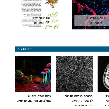
יופי במדע 3
ננו קומיקס
41 תמונות
25 תמונות
ראה הכל >
עד
כרטיס כניסה מגנטי
צמח אחד, שלוש
ני
לראשית החיים
ממלכות, חמישה טריפים
 את
בכדור-הארץ