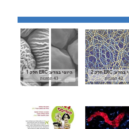
מדע: ERC חלק 2
היופי במדע: ERC חלק 1
42 תמונות
43 תמונות