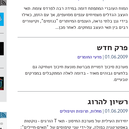
המוח העוברי המתפתח דומה במידה רבה לפרדס צומח. תאי
העצב הגדלים מצמיחים ענפים מסועפים, אך עם הזמן, כאילו
בידי גנן בלתי נראה, הענפים המיותרים "נגזמים", וקישורים
רבים בין תאי העצב נמחקים. לאחר מכן...
פרק חדש
01.06.2009
מדעי החומרים
מערכת סיכוך דמויית מברשת מונעת חיכוך ושחיקה גם
בלחצים גבוהים מאוד - בדומה לאלה המתקבלים במפרקים
טבעיים.
רשיון להרוג
01.06.2009
מחלות, תרופות וטיפולים
יחידות העילית של מערכת החיסון - תאי T הורגים - נוקטות
באסטרטגיה כפולה, על-ידי שני טיפוסים של "תאים-חיילים":