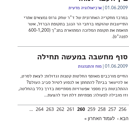
01.06.2009
ארכיאולוגיה מדעית
במרכז מחקריה האחרונית של ד"ר שחק גרוס נמצאים אתרי
התיישבות שהוקמו ברחבי הר הנגב בתקופת הברזל, אשר
תואמת את תקופת המלוכה המתוארת בתנ"ך (600-1,200
לפנה"ס).
סוף מחשבה במעשה תחילה
01.06.2009
מוח והתנהגות
החיים מורכבים מאוסף החלטות קטנות וגדולות: לצאת לסרט,
או להישאר בבית? להתחתן או לנסוע לטיול סביב העולם?
ההתלבטות בין מספר אפשרויות מסתיימת בדרך כלל בהחלטה,
וזו מובילה לפעולה: מפתיחת דלת ועד להצעת...
…
264
263
262
261
260
259
258
257
256
הבא ›
לעמוד האחרון »