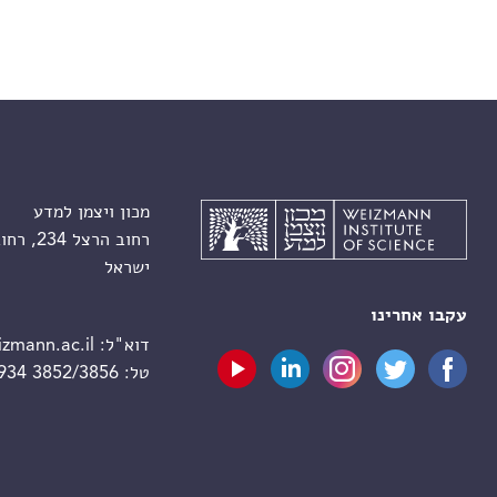
מכון ויצמן למדע
רחוב הרצל 234, רחובות 7610001
ישראל
עקבו אחרינו
דוא"ל:
zmann.ac.il
טל:
 934 3852/3856