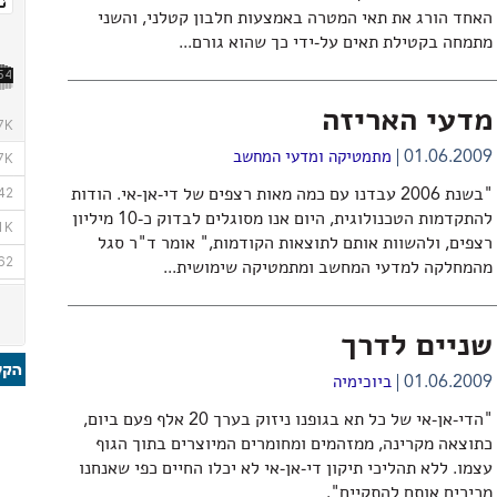
האחד הורג את תאי המטרה באמצעות חלבון קטלני, והשני
מתמחה בקטילת תאים על-ידי כך שהוא גורם...
מדעי האריזה
01.06.2009
מתמטיקה ומדעי המחשב
"בשנת 2006 עבדנו עם כמה מאות רצפים של די-אן-אי. הודות
להתקדמות הטכנולוגית, היום אנו מסוגלים לבדוק כ-10 מיליון
רצפים, ולהשוות אותם לתוצאות הקודמות," אומר ד"ר סגל
מהמחלקה למדעי המחשב ומתמטיקה שימושית...
שניים לדרך
01.06.2009
ביוכימיה
"הדי-אן-אי של כל תא בגופנו ניזוק בערך 20 אלף פעם ביום,
כתוצאה מקרינה, ממזהמים ומחומרים המיוצרים בתוך הגוף
עצמו. ללא תהליכי תיקון די-אן-אי לא יכלו החיים כפי שאנחנו
מכירים אותם להתקיים".