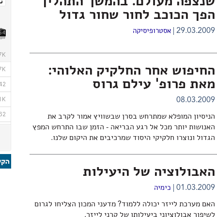
שנצפה מעולם. בהמשך התהליך
הפך הכוכב לחור שחור גדול
29.03.2009
אסטרופיסיקה
החיפוש אחר החלקיק האלוהי:
מאת פרופ' עילם גרוס
08.03.2009
הניסיון המופלא שמתרחש בסרן שבשוויץ אמור לקרב את
האנושות יותר מכל אל רגע הבריאה - הזמן שבו התרחש המפץ
הגדול ונוצרו חלקיקי היסוד שמרכיבים את היקום שלנו.
האבולוציה של היעילות
01.03.2009
כימיה
האם מערכת לייזר יכולה ללמוד? מדעני המכון הצליחו לגרום
לשיפור אבולוציוני ביעילותן של קרני לייזר.