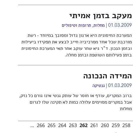
מעקב בזמן אמיתי
01.03.2009
מחלות, תרופות וטיפולים
המערכת החיסונית היא ארגון גדול ומסובך במיוחד - רשת
מורכבת שכל אחד ממרכיביה חייב לבצע את תפקידו ביעילות
ובזמן הנכון. ד"ר גיא שחר עוקב אחר תאי המערכת החיסונית
בזמן פעילותם השוטפת ובזמן מחלה.
המידה הנכונה
01.03.2009
גנטיקה
ברוב המקרים, עודף או חוסר של עותק גנטי אינו גורם כל נזק,
אבל במקרים מסוימים עלולה כמות לא תקינה שלו לגרום
מחלות
…
266
265
264
263
262
261
260
259
258