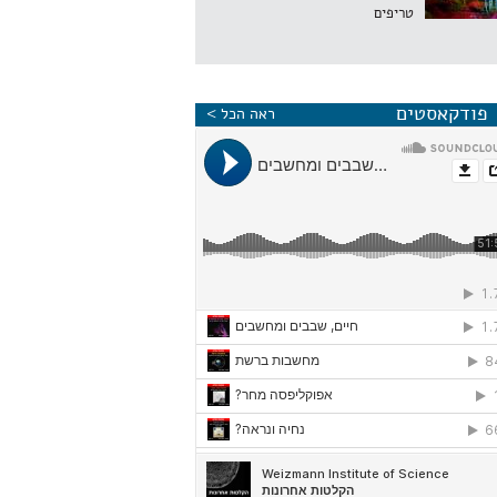
טריפים
פודקאסטים
ראה הכל >