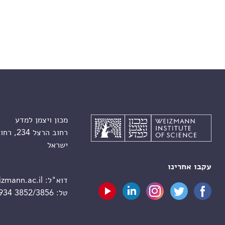
מכון ויצמן למדע
רחוב הרצל 234, רחובות 7610001
ישראל
עקבו אחרינו
דוא"ל:
zmann.ac.il
טל:
 934 3852/3856