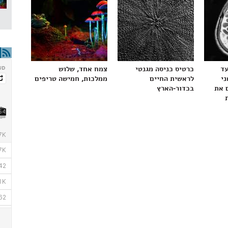
עד
כרטיס כניסה מגנטי
צמח אחד, שלוש
ני
לראשית החיים
ממלכות, חמישה טריפים
 את
בכדור-הארץ