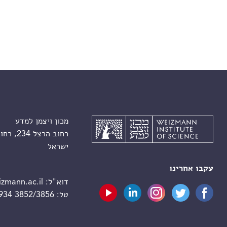
מכון ויצמן למדע
רחוב הרצל 234, רחובות 7610001
ישראל
עקבו אחרינו
דוא"ל:
zmann.ac.il
טל:
 934 3852/3856