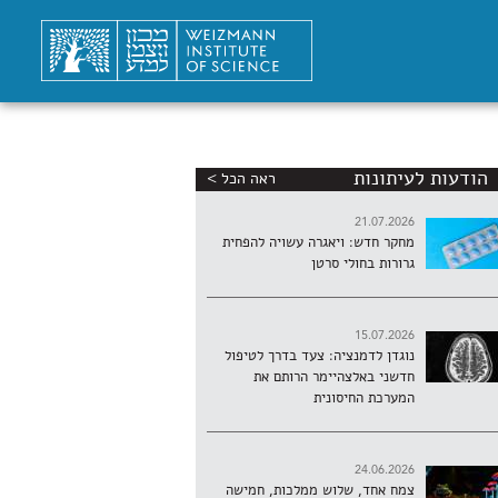
הודעות לעיתונות
ראה הכל >
21.07.2026
מחקר חדש: ויאגרה עשויה להפחית
גרורות בחולי סרטן
15.07.2026
נוגדן לדמנציה: צעד בדרך לטיפול
חדשני באלצהיימר הרותם את
המערכת החיסונית
24.06.2026
צמח אחד, שלוש ממלכות, חמישה