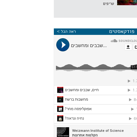
טריפים
פודקאסטים
ראה הכל >