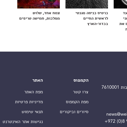
עד
כרטיס כניסה מגנטי
צמח אחד, שלוש
ני
לראשית החיים
ממלכות, חמישה טריפים
 את
בכדור-הארץ
הקמפוס
האתר
צרו קשר
מפת האתר
מפת הקמפוס
מדיניות פרטיות
סיורים וביקורים
תנאי שימוש
news@wei
+972 (0)8
נגישות אתר האינטרנט