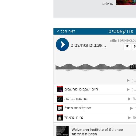
טריפים
פודקאסטים
ראה הכל >