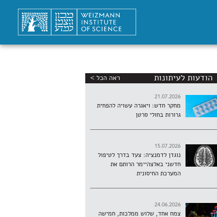
הודעות לעיתונות
ראה הכל >
21.07.2026
מחקר חדש: ויאגרה עשויה להפחית
גרורות בחולי סרטן
15.07.2026
נוגדן לדמנציה: צעד בדרך לטיפול
חדשני באלצהיימר הרותם את
המערכת החיסונית
24.06.2026
צמח אחד, שלוש ממלכות, חמישה