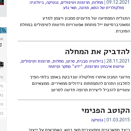
09.12.2021
מחלות, תרופות וטיפולים
,
גנטיקה
,
ביולוגיה
מולקולרית של התא
,
תזונה
,
תאי גזע
התגלית המפתיעה של מדענים ממכון ויצמן למדע
ומאוניברסיטת ייל פותחת אפשרויות חדשות לטיפולים במחלת
הסוכרת
להדביק את המחלה
28.11.2021
ביולוגיה מבנית
,
סרטן
,
מחלות, תרופות וטיפולים
,
שיטות איבחון ותרופות
,
"ידע" מחקר ופיתוח
מדעני המכון איתרו מולקולה שנדבקת באופן בלתי-הפיך
לחלבון התורם להתפתחות גידולים ממאירים. ממצאיהם
עשויים להוביל ליצירת תרופה חדשה לסרטן
הקוטב הפנימי
01.03.2015
גנטיקה
כיצד מתארגנים ומתעצבים תאי בטא, האחראים על ייצור