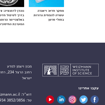
מחקר חדש: ויאגרה
נוגדן לדמנציה: צ
עשויה להפחית גרורות
בדרך לטיפול חדש
בחולי סרטן
באלצהיימר הרותם
המערכת החיסונית
מכון ויצמן למדע
רחוב הרצל 234, רחובות 7610001
ישראל
עקבו אחרינו
דוא"ל:
zmann.ac.il
טל:
 934 3852/3856