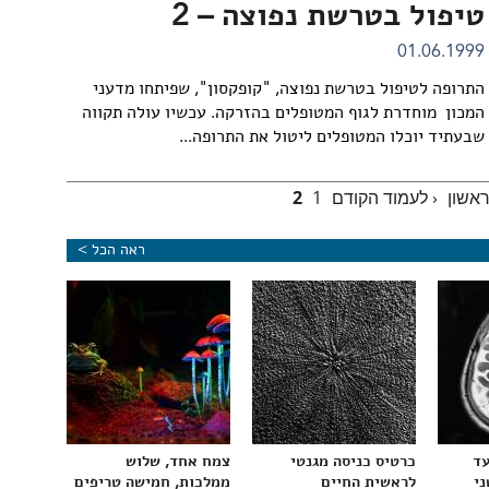
טיפול בטרשת נפוצה – 2
01.06.1999
התרופה לטיפול בטרשת נפוצה, "קופקסון", שפיתחו מדעני
המכון מוחדרת לגוף המטופלים בהזרקה. עכשיו עולה תקווה
שבעתיד יוכלו המטופלים ליטול את התרופה...
ראשון
‹ לעמוד הקודם
1
2
ראה הכל >
עד
כרטיס כניסה מגנטי
צמח אחד, שלוש
ני
לראשית החיים
ממלכות, חמישה טריפים