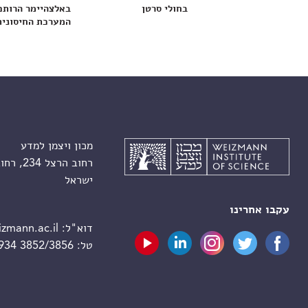
בחולי סרטן
באלצהיימר הרותם
המערכת החיסונית
מכון ויצמן למדע
רחוב הרצל 234, רחובות 7610001
ישראל
עקבו אחרינו
דוא"ל:
zmann.ac.il
טל:
 934 3852/3856