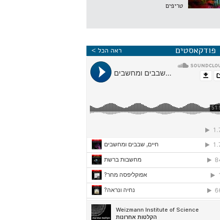
טריפים
פודקאסטים
ראה הכל >