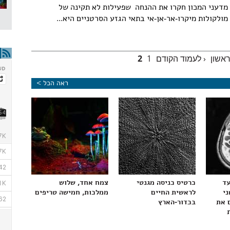
מדעני המכון חקרו את ההנחה שפעילות לא תקינה של
מולקולות מיקרו-אר-אן-אי בתאי הגזע הסרטניים היא...
ראשון
‹ לעמוד הקודם
1
2
ראה הכל >
עד
כרטיס כניסה מגנטי
צמח אחד, שלוש
ני
לראשית החיים
ממלכות, חמישה טריפים
 את
בכדור-הארץ