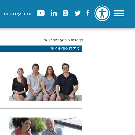
חדר עיתונות
דף הבית
הינך נמצא כאן
> מיקרו-אר-אן-אי
מיקרו-אר-אן-אי