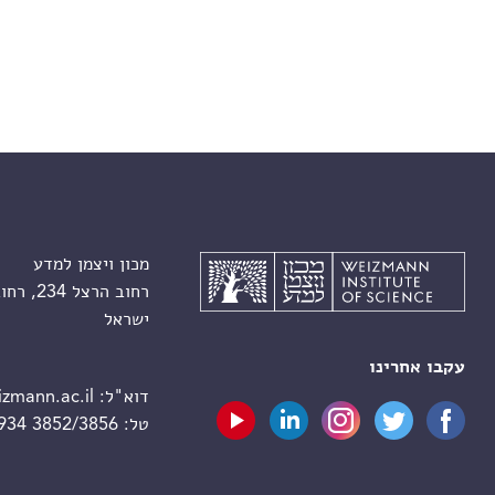
מכון ויצמן למדע
רחוב הרצל 234, רחובות 7610001
ישראל
עקבו אחרינו
דוא"ל:
zmann.ac.il
טל:
 934 3852/3856