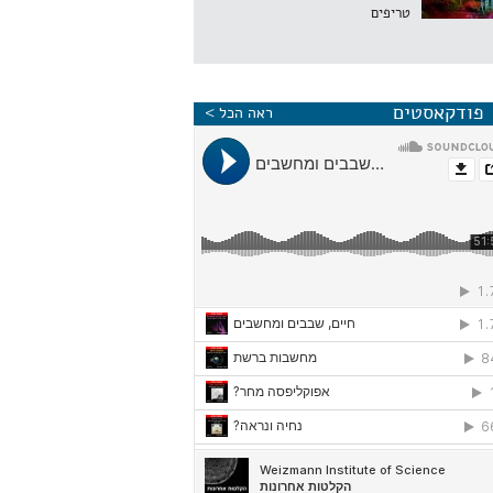
טריפים
פודקאסטים
ראה הכל >