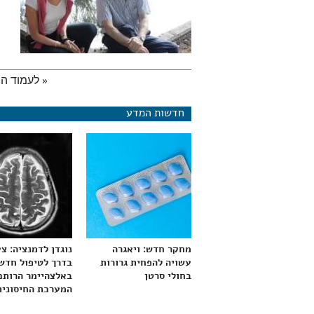
« לעמוד ה
עמודים
חדשות המדע
מחקר חדש: ויאגרה
נוגדן לדמנציה: צ
עשויה להפחית גרורות
בדרך לטיפול חדש
בחולי סרטן
באלצהיימר הרותם
המערכת החיסונית