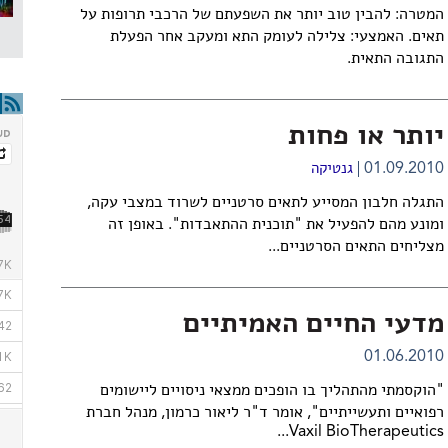
המטרה: להבין טוב יותר את השפעתם של הרכבי תרופות על
תאים. האמצעי: צלילה לעומק התא ומעקב אחר הפעלת
התגובה התאית.
יותר או פחות
01.09.2010
גנטיקה
התגלה חלבון המסייע לתאים סרטניים לשרוד במצבי עקה,
ומונע מהם להפעיל את "תוכנית ההתאבדות". באופן זה
מצליחים התאים הסרטניים...
מדעי החיים האמיתיים
01.06.2010
"הוקסמתי מהתהליך בו הופכים ממצאי ניסויים ליישומים
רפואיים ותעשייתיים", אומר ד"ר ליאור כרמון, מנהל חברת
Vaxil BioTherapeutics...