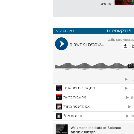
טריפים
פודקאסטים
ראה הכל >