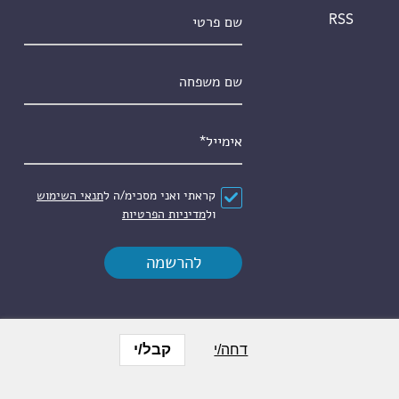
שם פרטי
RSS
שם משפחה
אימייל
*
הסכם
*
קראתי ואני מסכימ/ה ל
תנאי השימוש
ול
מדיניות הפרטיות
קבל/י
דחה/י