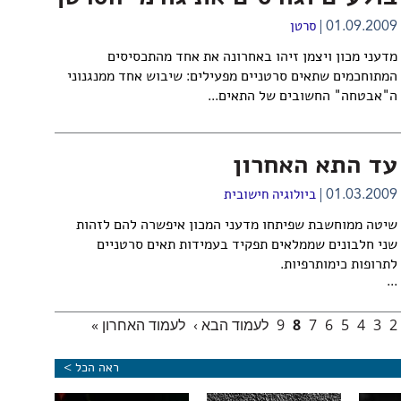
01.09.2009
סרטן
מדעני מכון ויצמן זיהו באחרונה את אחד מהתכסיסים
המתוחכמים שתאים סרטניים מפעילים: שיבוש אחד ממנגנוני
ה"אבטחה" החשובים של התאים...
עד התא האחרון
01.03.2009
ביולוגיה חישובית
שיטה ממוחשבת שפיתחו מדעני המכון איפשרה להם לזהות
שני חלבונים שממלאים תפקיד בעמידות תאים סרטניים
לתרופות כימותרפיות.
...
2
3
4
5
6
7
8
9
לעמוד הבא ›
לעמוד האחרון »
ראה הכל >