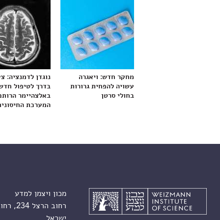
מחקר חדש: ויאגרה
נוגדן לדמנציה: צ
עשויה להפחית גרורות
בדרך לטיפול חדש
בחולי סרטן
באלצהיימר הרותם
המערכת החיסונית
מכון ויצמן למדע
רחוב הרצל 234, רחובות 7610001
ישראל