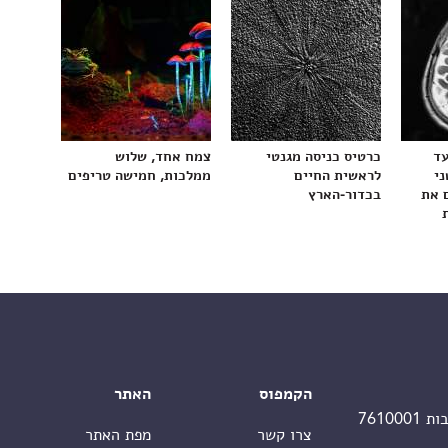
עד
כרטיס כניסה מגנטי
צמח אחד, שלוש
ני
לראשית החיים
ממלכות, חמישה טריפים
 את
בכדור-הארץ
הקמפוס
האתר
צרו קשר
מפת האתר