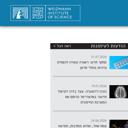
הודעות לעיתונות
ראה הכל >
21.07.2026
מחקר חדש: ויאגרה עשויה להפחית
גרורות בחולי סרטן
15.07.2026
נוגדן לדמנציה: צעד בדרך לטיפול
חדשני באלצהיימר הרותם את
המערכת החיסונית
24.06.2026
צמח אחד, שלוש ממלכות, חמישה