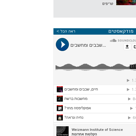
טריפים
פודקאסטים
ראה הכל >