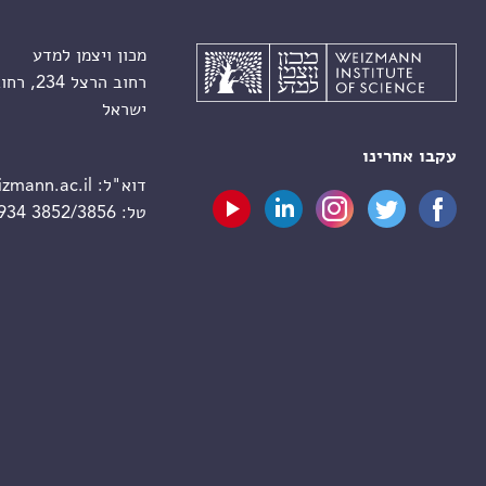
מכון ויצמן למדע
רחוב הרצל 234, רחובות 7610001
ישראל
עקבו אחרינו
דוא"ל:
zmann.ac.il
טל:
 934 3852/3856