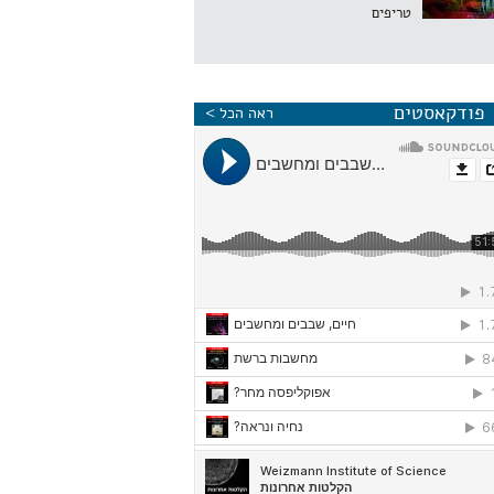
טריפים
פודקאסטים
ראה הכל >