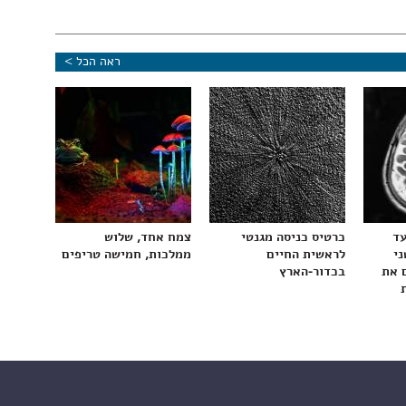
ראה הכל >
עד
כרטיס כניסה מגנטי
צמח אחד, שלוש
ני
לראשית החיים
ממלכות, חמישה טריפים
 את
בכדור-הארץ