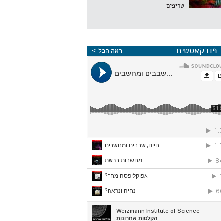
טריפים
פודקאסטים
ראה הכל >