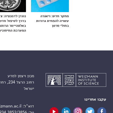
מחקר חדש: ויאגרה
נוגדן לדמנציה: צ
עשויה להפחית גרורות
בדרך לטיפול חדש
בחולי סרטן
באלצהיימר הרותם
המערכת החיסונית
מכון ויצמן למדע
רחוב הרצל 234, רחובות 7610001
ישראל
עקבו אחרינו
דוא"ל:
zmann.ac.il
טל:
 934 3852/3856