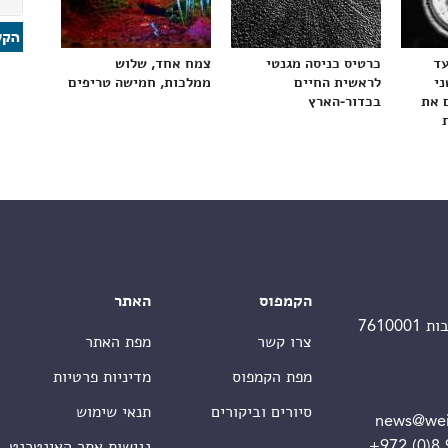
עד
כרטיס כניסה מגנטי
צמח אחד, שלוש
ני
לראשית החיים
ממלכות, חמישה טריפים
 את
בכדור-הארץ
הקמפוס
האתר
צרו קשר
מפת האתר
מפת הקמפוס
מדיניות פרטיות
סיורים וביקורים
תנאי שימוש
news@wei
+972 (0)8