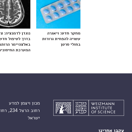
מחקר חדש: ויאגרה
נוגדן לדמנציה: צ
עשויה להפחית גרורות
בדרך לטיפול חדש
בחולי סרטן
באלצהיימר הרותם
המערכת החיסונית
מכון ויצמן למדע
רחוב הרצל 234, רחובות 7610001
ישראל
עקבו אחרינו