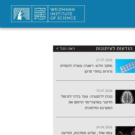
הודעות לעיתונות
ראה הכל >
21.07.2026
מחקר חדש: ויאגרה עשויה להפחית
גרורות בחולי סרטן
15.07.2026
נוגדן לדמנציה: צעד בדרך לטיפול
חדשני באלצהיימר הרותם את
המערכת החיסונית
24.06.2026
צמח אחד, שלוש ממלכות, חמישה