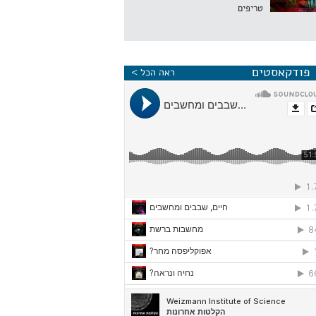
טריפים
פודקאסטים
ראה הכל >