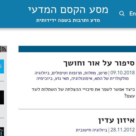
מסע הקסם המדעי
En
מדע ותרבות בשפה ידידותית
סיפור על אור וחושך
09.10.2018
סרטן
,
מחלות, תרופות וטיפולים
,
ביולוגיה
מולקולרית של התא
,
אימונולוגיה
,
תאי גזע
,
ביוכימיה
כיצד אפשר לשפר את סיכויי ההצלחה של השתלות לשד
עצם?
איזון עדין
28.11.2012
ביולוגיה חישובית