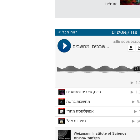
טריפים
פודקאסטים
ראה הכל >