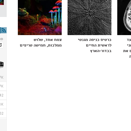
עד
כרטיס כניסה מגנטי
צמח אחד, שלוש
ני
לראשית החיים
ממלכות, חמישה טריפים
 את
בכדור-הארץ