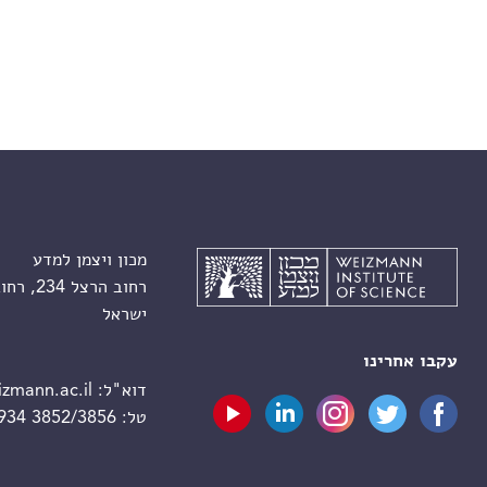
מכון ויצמן למדע
רחוב הרצל 234, רחובות 7610001
ישראל
עקבו אחרינו
דוא"ל:
zmann.ac.il
טל:
 934 3852/3856