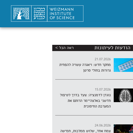
הודעות לעיתונות
ראה הכל >
21.07.2026
מחקר חדש: ויאגרה עשויה להפחית
גרורות בחולי סרטן
15.07.2026
נוגדן לדמנציה: צעד בדרך לטיפול
חדשני באלצהיימר הרותם את
המערכת החיסונית
24.06.2026
צמח אחד, שלוש ממלכות, חמישה