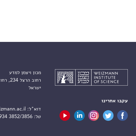
מכון ויצמן למדע
רחוב הרצל 234, רחובות 7610001
ישראל
עקבו אחרינו
דוא"ל:
zmann.ac.il
טל:
 934 3852/3856