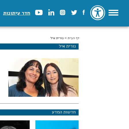
חדר עיתונות
דף הבית
הינך נמצא כאן
> נורית איל
נורית איל
חדשות המדע