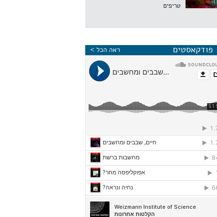
טריפים
פודקאסטים
ראה הכל >