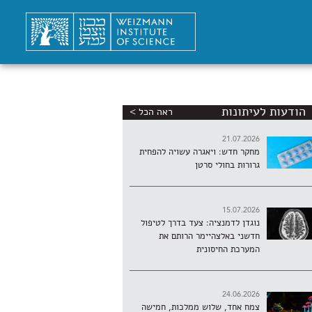
הודעות לעיתונות
ראה הכל >
21.07.2026
מחקר חדש: ויאגרה עשויה להפחית
גרורות בחולי סרטן
15.07.2026
נוגדן לדמנציה: צעד בדרך לטיפול
חדשני באלצהיימר הרותם את
המערכת החיסונית
24.06.2026
צמח אחד, שלוש ממלכות, חמישה