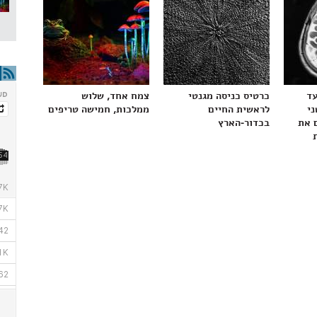
עד
כרטיס כניסה מגנטי
צמח אחד, שלוש
ני
לראשית החיים
ממלכות, חמישה טריפים
 את
בכדור-הארץ