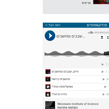
טריפים
פודקאסטים
ראה הכל >