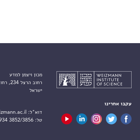
מכון ויצמן למדע
רחוב הרצל 234, רחובות 7610001
ישראל
עקבו אחרינו
דוא"ל:
zmann.ac.il
טל:
 934 3852/3856