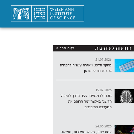
הודעות לעיתונות
ראה הכל >
21.07.2026
מחקר חדש: ויאגרה עשויה להפחית
גרורות בחולי סרטן
15.07.2026
נוגדן לדמנציה: צעד בדרך לטיפול
חדשני באלצהיימר הרותם את
המערכת החיסונית
24.06.2026
צמח אחד, שלוש ממלכות, חמישה