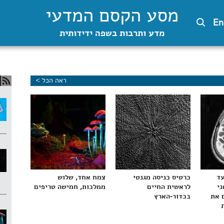
מסע הקסם המדעי
En
מדע ותרבות בשפה ידידותית
ראה הכל >
עד
כרטיס כניסה מגנטי
צמח אחד, שלוש
ני
לראשית החיים
ממלכות, חמישה טריפים
 את
בכדור-הארץ