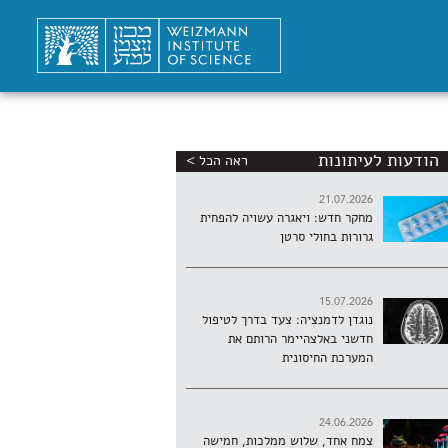
הודעות לעיתונות
ראה הכל >
21.07.2026
מחקר חדש: ויאגרה עשויה להפחית
גרורות בחולי סרטן
15.07.2026
נוגדן לדמנציה: צעד בדרך לטיפול
חדשני באלצהיימר הרותם את
המערכת החיסונית
24.06.2026
צמח אחד, שלוש ממלכות, חמישה