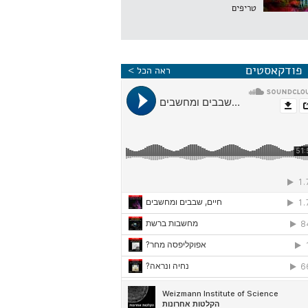
טריפים
פודקאסטים
ראה הכל >