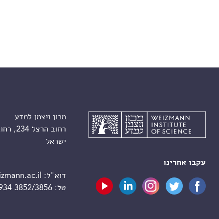
מכון ויצמן למדע
רחוב הרצל 234, רחובות 7610001
ישראל
עקבו אחרינו
דוא"ל:
zmann.ac.il
טל:
 934 3852/3856