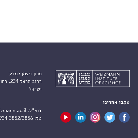
מכון ויצמן למדע
רחוב הרצל 234, רחובות 7610001
ישראל
עקבו אחרינו
דוא"ל:
zmann.ac.il
טל:
 934 3852/3856