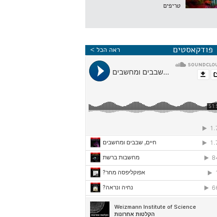
טריפים
פודקאסטים
ראה הכל >