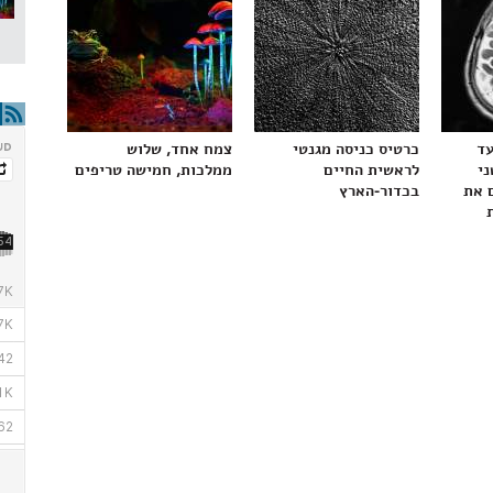
עד
כרטיס כניסה מגנטי
צמח אחד, שלוש
ני
לראשית החיים
ממלכות, חמישה טריפים
 את
בכדור-הארץ