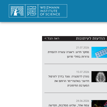
הודעות לעיתונות
ראה הכל >
21.07.2026
מחקר חדש: ויאגרה עשויה להפחית
גרורות בחולי סרטן
15.07.2026
נוגדן לדמנציה: צעד בדרך לטיפול
חדשני באלצהיימר הרותם את
המערכת החיסונית
24.06.2026
צמח אחד, שלוש ממלכות, חמישה