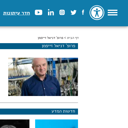
חדר עיתונות
דף הבית
הינך נמצא כאן
> פרופ' דניאל זייפמן
פרופ' דניאל זייפמן
חדשות המדע