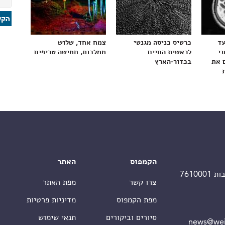
עד
כרטיס כניסה מגנטי
צמח אחד, שלוש
ני
לראשית החיים
ממלכות, חמישה טריפים
 את
בכדור-הארץ
הקמפוס
האתר
צרו קשר
מפת האתר
מפת הקמפוס
מדיניות פרטיות
סיורים וביקורים
תנאי שימוש
news@wei