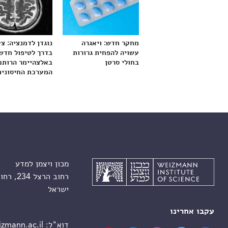
מחקר חדש: ויאגרה
נוגדן לדמנציה: צ
עשויה להפחית גרורות
בדרך לטיפול חדש
בחולי סרטן
באלצהיימר הרותם
המערכת החיסונית
מכון ויצמן למדע
רחוב הרצל 234, רחובות 7610001
ישראל
עקבו אחרינו
דוא"ל:
zmann.ac.il