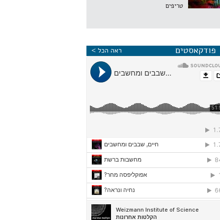
טריפים
פודקאסטים
ראה הכל >