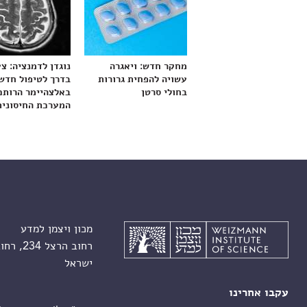
מחקר חדש: ויאגרה
נוגדן לדמנציה: צ
עשויה להפחית גרורות
בדרך לטיפול חדש
בחולי סרטן
באלצהיימר הרותם
המערכת החיסונית
מכון ויצמן למדע
רחוב הרצל 234, רחובות 7610001
ישראל
עקבו אחרינו