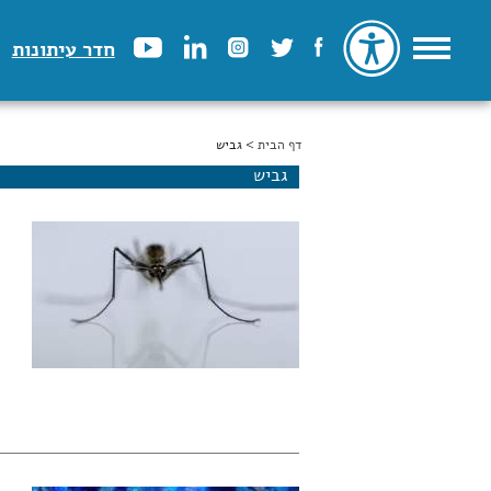
חדר עיתונות
דף הבית
הינך נמצא כאן
> גביש
גביש