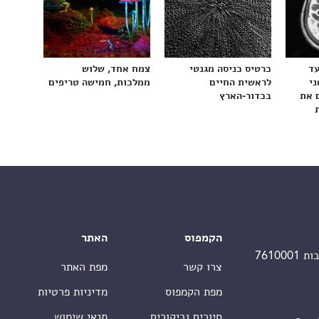
עד
כרטיס כניסה מגנטי
צמח אחד, שלוש
ני
לראשית החיים
ממלכות, חמישה טריפים
 את
בכדור-הארץ
הקמפוס
האתר
צרו קשר
מפת האתר
מפת הקמפוס
מדיניות פרטיות
סיורים וביקורים
תנאי שימוש