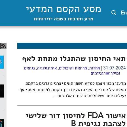
מסע הקסם המדעי
En
מדע ותרבות בשפה ידידותית
תאי החיסון שהתגלו מתחת לאף
31.07.2024
מחלות, תרופות וטיפולים
,
אימונולוגיה
,
נגיפים
ומיקרואורגניזמים
מדעני מכון ויצמן למדע חשפו תאים יצרני נוגדנים ברקמת
העצם של קונכיות האף ונוטעים בכך תקווה לפיתוח חיסוני אף
יעילים יותר וטיפולים חדשים באלרגיות...
אישור FDA לחיסון דור שלישי
לצהבת נגיפית B