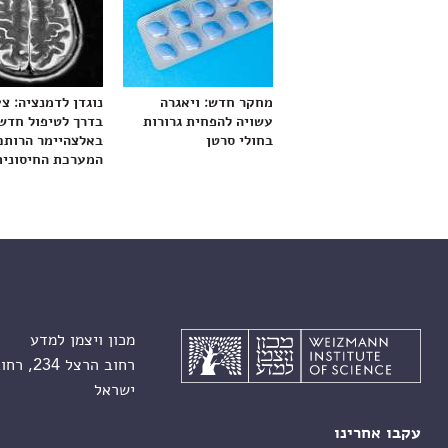
מחקר חדש: ויאגרה
נוגדן לדמנציה: צ
עשויה להפחית גרורות
בדרך לטיפול חדש
בחולי סרטן
באלצהיימר הרותם
המערכת החיסונית
מכון ויצמן למדע
רחוב הרצל 234, רחובות 7610001
ישראל
עקבו אחרינו