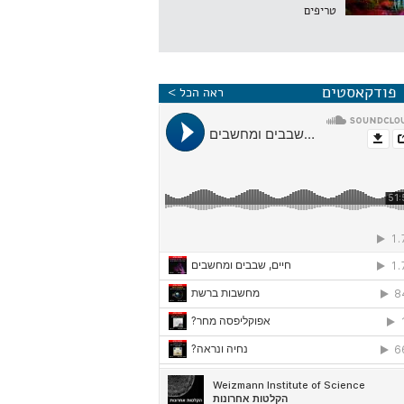
טריפים
פודקאסטים
ראה הכל >