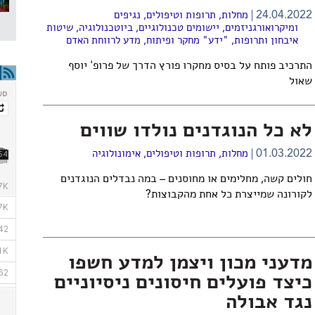
24.04.2022
מחלות, תרופות וטיפולים
,
נגיפים
ומיקרואורגניזמים
,
יישומים טכנולוגיים
,
ביוטכנולוגיה
,
שיטות
איבחון ותרופות
,
"ידע" מחקר ופיתוח
,
מדע לרווחת האדם
התרכיב פותח על בסיס מחקרו פורץ הדרך של פרופ' יוסף
שאול
לא כל הנוגדנים נולדו שווים
01.03.2022
מחלות, תרופות וטיפולים
,
אימונולוגיה
חולים קשה, מחלימים או מחוסנים – במה נבדלים הנוגדנים
לקורונה שמייצרת כל אחת מהקבוצות?
מדעני מכון ויצמן למדע חשפו
כיצד פועלים חיסונים ניסיוניים
נגד אבולה