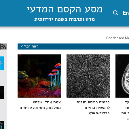
מסע הקסם המדעי
En
מדע ותרבות בשפה ידידותית
Condensed Mat
ראה הכל >
עד
כרטיס כניסה מגנטי
צמח אחד, שלוש
ני
לראשית החיים
ממלכות, חמישה טריפים
 את
בכדור-הארץ