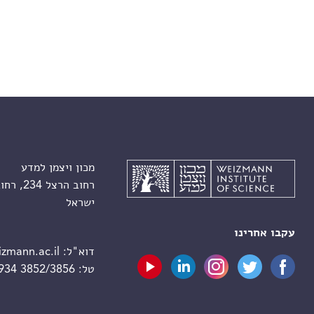
מכון ויצמן למדע
רחוב הרצל 234, רחובות 7610001
ישראל
עקבו אחרינו
דוא"ל:
zmann.ac.il
טל:
 934 3852/3856