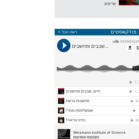
טריפים
פודקאסטים
ראה הכל >