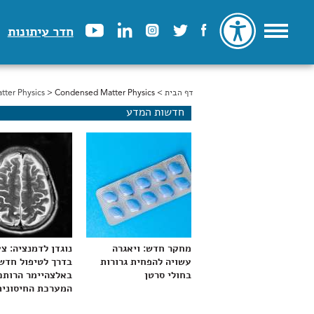
חדר עיתונות
דף הבית
>
הינך נמצא כאן
> Condensed Matter Physics
ter Physics
חדשות המדע
מחקר חדש: ויאגרה
נוגדן לדמנציה: צ
עשויה להפחית גרורות
בדרך לטיפול חדש
בחולי סרטן
באלצהיימר הרותם
המערכת החיסונית