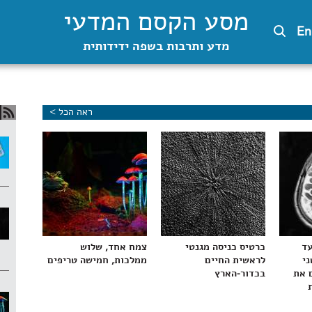
מסע הקסם המדעי
En
מדע ותרבות בשפה ידידותית
ראה הכל >
עד
כרטיס כניסה מגנטי
צמח אחד, שלוש
ני
לראשית החיים
ממלכות, חמישה טריפים
 את
בכדור-הארץ