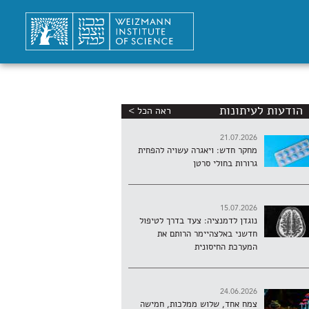
הודעות לעיתונות
ראה הכל >
21.07.2026
מחקר חדש: ויאגרה עשויה להפחית
גרורות בחולי סרטן
15.07.2026
נוגדן לדמנציה: צעד בדרך לטיפול
חדשני באלצהיימר הרותם את
המערכת החיסונית
24.06.2026
צמח אחד, שלוש ממלכות, חמישה