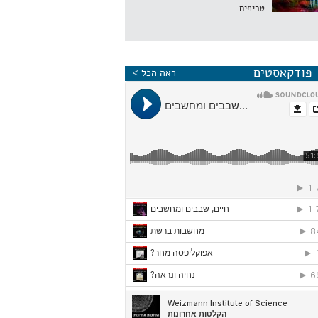
טריפים
פודקאסטים
ראה הכל >