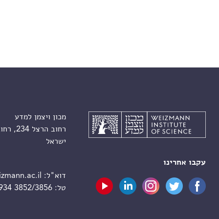
מכון ויצמן למדע
רחוב הרצל 234, רחובות 7610001
ישראל
עקבו אחרינו
דוא"ל:
zmann.ac.il
טל:
 934 3852/3856