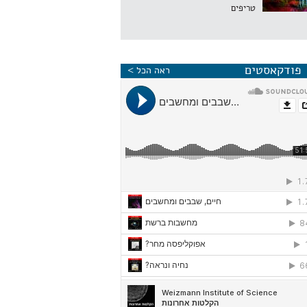
טריפים
פודקאסטים
ראה הכל >