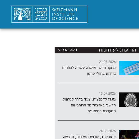
הודעות לעיתונות
ראה הכל >
21.07.2026
מחקר חדש: ויאגרה עשויה להפחית
גרורות בחולי סרטן
15.07.2026
נוגדן לדמנציה: צעד בדרך לטיפול
חדשני באלצהיימר הרותם את
המערכת החיסונית
24.06.2026
צמח אחד, שלוש ממלכות, חמישה