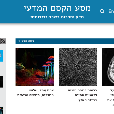
מסע הקסם המדעי
En
מדע ותרבות בשפה ידידותית
ראה הכל >
עד
כרטיס כניסה מגנטי
צמח אחד, שלוש
ני
לראשית החיים
ממלכות, חמישה טריפים
 את
בכדור-הארץ