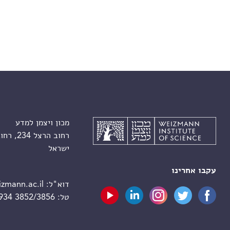
מכון ויצמן למדע
רחוב הרצל 234, רחובות 7610001
ישראל
עקבו אחרינו
דוא"ל:
zmann.ac.il
טל:
 934 3852/3856