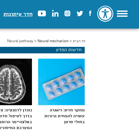
חדר עיתונות
דף הבית
>
הינך נמצא כאן
> Neural mechanism
Neural pathway
חדשות המדע
מחקר חדש: ויאגרה
נוגדן לדמנציה: צ
עשויה להפחית גרורות
בדרך לטיפול חדש
בחולי סרטן
באלצהיימר הרותם
המערכת החיסונית