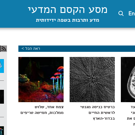
מסע הקסם המדעי
En
מדע ותרבות בשפה ידידותית
ראה הכל >
עד
כרטיס כניסה מגנטי
צמח אחד, שלוש
ני
לראשית החיים
ממלכות, חמישה טריפים
 את
בכדור-הארץ