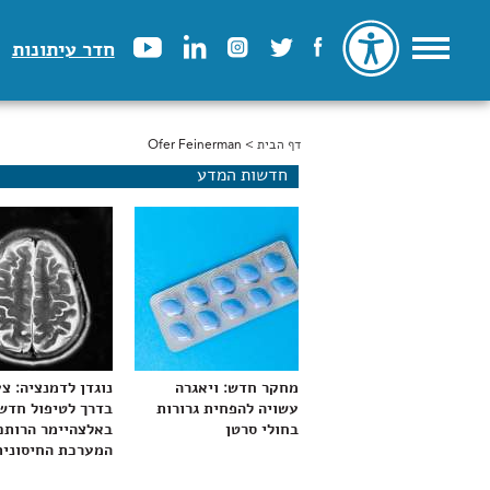
חדר עיתונות
דף הבית
> Ofer Feinerman
הינך נמצא כאן
חדשות המדע
מחקר חדש: ויאגרה
נוגדן לדמנציה: צ
עשויה להפחית גרורות
בדרך לטיפול חדש
בחולי סרטן
באלצהיימר הרותם
המערכת החיסונית