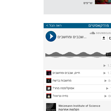
טריפים
פודקאסטים
ראה הכל >