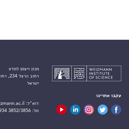
מכון ויצמן למדע
רחוב הרצל 234, רחובות 7610001
ישראל
עקבו אחרינו
דוא"ל:
zmann.ac.il
טל:
 934 3852/3856