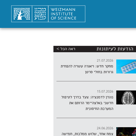
הודעות לעיתונות
ראה הכל >
21.07.2026
מחקר חדש: ויאגרה עשויה להפחית
גרורות בחולי סרטן
15.07.2026
נוגדן לדמנציה: צעד בדרך לטיפול
חדשני באלצהיימר הרותם את
המערכת החיסונית
24.06.2026
צמח אחד, שלוש ממלכות, חמישה