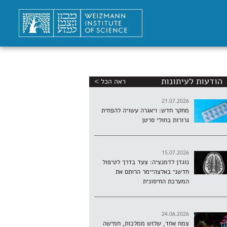
הודעות לעיתונות
ראה הכל >
21.07.2026
מחקר חדש: ויאגרה עשויה להפחית
גרורות בחולי סרטן
15.07.2026
נוגדן לדמנציה: צעד בדרך לטיפול
חדשני באלצהיימר הרותם את
המערכת החיסונית
24.06.2026
צמח אחד, שלוש ממלכות, חמישה