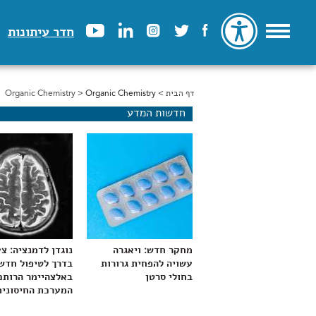
חדר עיתונות
דף הבית
>
הינך נמצא כאן
> Organic Chemistry
Organic Chemistry
חדשות המדע
מחקר חדש: ויאגרה
נוגדן לדמנציה: צ
עשויה להפחית גרורות
בדרך לטיפול חדש
בחולי סרטן
באלצהיימר הרותם
המערכת החיסונית