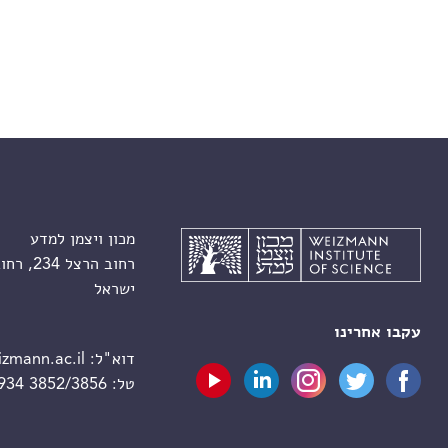
מכון ויצמן למדע
רחוב הרצל 234, רחובות 7610001
ישראל
עקבו אחרינו
דוא"ל:
zmann.ac.il
טל:
 934 3852/3856