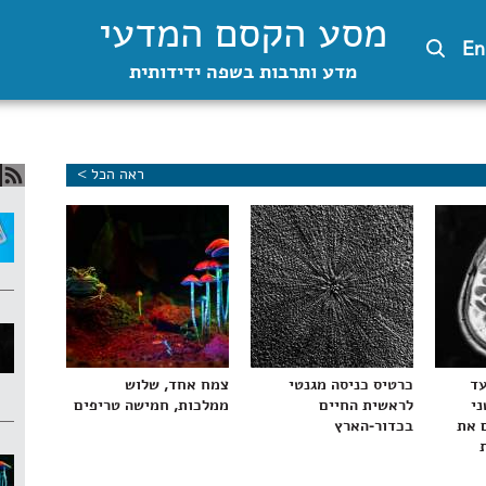
מסע הקסם המדעי
En
מדע ותרבות בשפה ידידותית
ראה הכל >
עד
כרטיס כניסה מגנטי
צמח אחד, שלוש
ני
לראשית החיים
ממלכות, חמישה טריפים
 את
בכדור-הארץ