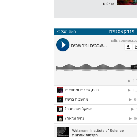
טריפים
פודקאסטים
ראה הכל >