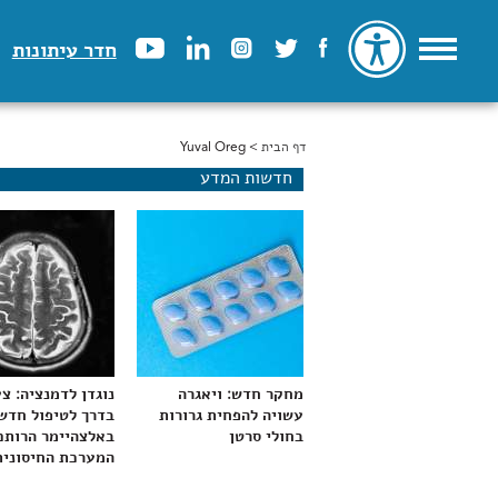
חדר עיתונות
דף הבית
> Yuval Oreg
הינך נמצא כאן
חדשות המדע
מחקר חדש: ויאגרה
נוגדן לדמנציה: צ
עשויה להפחית גרורות
בדרך לטיפול חדש
בחולי סרטן
באלצהיימר הרותם
המערכת החיסונית