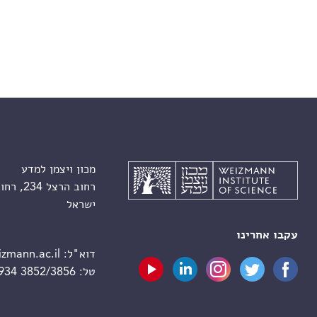
מכון ויצמן למדע
רחוב הרצל 234, רחובות 7610001
ישראל
עקבו אחרינו
דוא"ל:
zmann.ac.il
טל:
 934 3852/3856