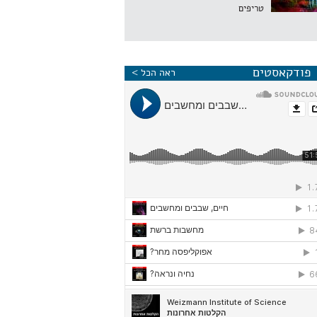
טריפים
פודקאסטים
ראה הכל >