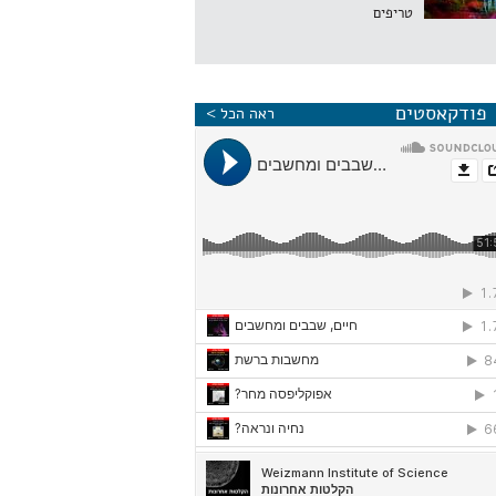
טריפים
פודקאסטים
ראה הכל >