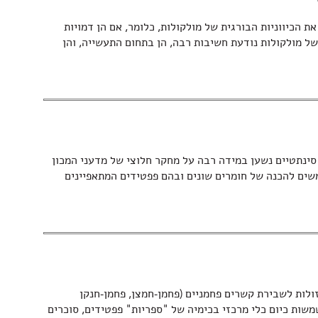
 הכיווניות הבורגית של מולקולות, כלומר, אם הן דמויות
 של מולקולות נודעת חשיבות רבה, הן בתחום התעשייה, והן
סינתטיים נשען במידה רבה על מחקר חלוצי של מדעני המכון
משים להכנה של חומרים שונים ובהם פפטידים המתאפיינים
זולות לשבירת קשרים פחמניים (פחמן-חמצן, פחמן-חנקן
משות כיום כלי מרכזי בכימיה של "ספריות" פפטידים, סוכרים