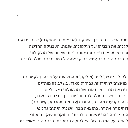
ים החשובים לדרך התפקוד (הכימית והפיסיקלית) שלה. מדעני
גלות את מבניהן של מולקולות שונות. הטכניקה החדשה
. היא מספקת תמונות גיאומטריות ישירות של מולקולות
. טכניקה זו כבר איפשרה קביעה של כמה מבנים מולקולריים
קולריים שליליים (מולקולות הנושאות על פניהן אלקטרונים
ו מואצים למהירויות גבוהות מאוד. בשלב זה מותזים
תוצאה מכך נוצרת קרן של מולקולות נייטרליות
ירור. כאשר המולקולות חולפות דרך רדיד דק מאוד,
הן נקרעים מהן. כל היונים (אטומים חסרי אלקטרונים)
דוחים זה את זה. כתוצאה מכך, אשכול היונים גדל פי
 זו קרויה "התפוצצות קולונית". החוקרים עוקבים אחרי
 להסיק על המבנה של המולקולה הנחקרת. טכניקה זו מאפשרת