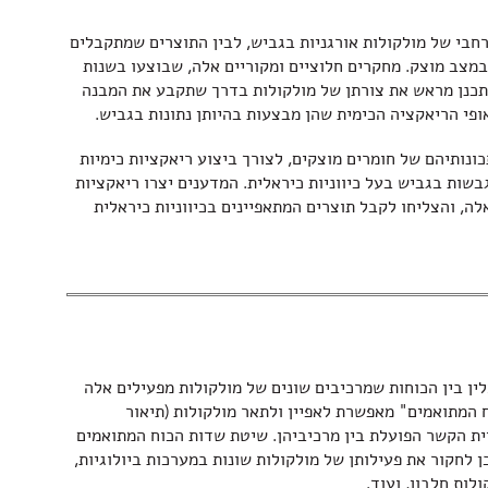
רחבי של מולקולות אורגניות בגביש, לבין התוצרים שמתקבלים
במצב מוצק. מחקרים חלוציים ומקוריים אלה, שבוצעו בשנות
לתכנן מראש את צורתן של מולקולות בדרך שתקבע את המבנה
ופי הריאקציה הכימית שהן מבצעות בהיותן נתונות בגביש.
ונותיהם של חומרים מוצקים, לצורך ביצוע ריאקציות כימיות
בשות בגביש בעל כיווניות כיראלית. המדענים יצרו ריאקציות
לה, והצליחו לקבל תוצרים המתאפיינים בכיווניות כיראלית
לין בין הכוחות שמרכיבים שונים של מולקולות מפעילים אלה
 המתואמים" מאפשרת לאפיין ולתאר מולקולות (תיאור
יית הקשר הפועלת בין מרכיביהן. שיטת שדות הכוח המתואמים
ן לחקור את פעילותן של מולקולות שונות במערכות ביולוגיות,
לות חלבון, ועוד.