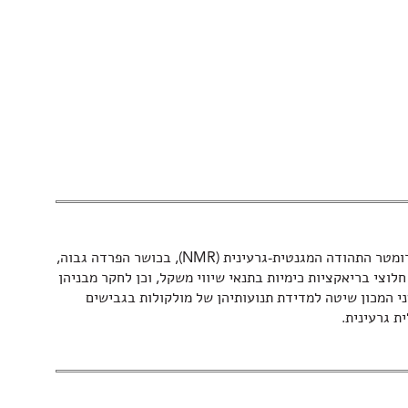
מדעני המכון בנו בשנות החמישים את ספקטרומטר התהודה המגנטית-גרעינית (NMR), בכושר הפרדה גבוה,
וצי בריאקציות כימיות בתנאי שיווי משקל, וכן לחקר מבניהן
י המכון שיטה למדידת תנועותיהן של מולקולות בגבישים
ת גרעינית.