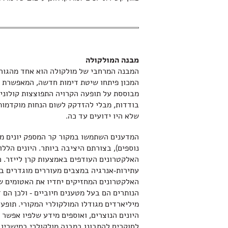
מבנה המולקולה
המבנה המרחבי של מולקולה הוא אחד מהגורמ
המכון פיתחו שיטת דימות חדשה, המאפשרת ל
מבוססת על תופעה הקרויה התפוצצות קולונית
בודדות, מבלי להזדקק לשום הנחות מוקדמות
שלא היו ידועים עד כה.
המדענים השתמשו במקור קר המספק יונים מול
נוספים), בצורתם היציבה ביותר. היונים הלל
האלקטרונים העודפים באמצעות קרן לייזר. כ
עתירות-אנרגיה במצבים מעוררים מוגדרים בב
האלקטרונים המחזיקים יחדיו את האטומים של
הנותרים הם בעל מטענים חיוביים - ולכן הם 
מיליארדים מגודלו המולקולרי המקורי. תופעה
היונים הנוצרים, ואוספים מידע שלפיו אפשר
לחוקרים להתבונן במבנה מולקולרי במישרין.