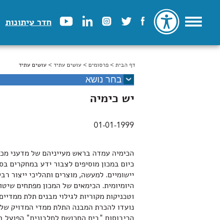
חדר עיתונות
דף הבית
>
הינך נמצא כאן
פרסומים
>
עושים עתיד
> עושים עתיד
יש כימיה
01-01-1999
הכימיה עמדה בראש מעייניהם של מדעני מכון
כיום במכון מוסיפים לצבור ידע במחקרים בס
יישומיים. למעשה, מוצרים ותהליכי ייצור רב
היומיומית. הכימאים של המכון מפתחים שיטו
וטכניקות מקוריות לגילוי מבנים תלת ממדיי
נועדו להכרת המבנה התלת ממדי המדויק של חו
הריבוסום "בית החרושת לחלבונים" הפועל בת