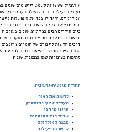
אורגניות שעשויות לשמש ליישומים שונים בר
זעירים ויעילים בהרבה מאלה העומדים לרשותנ
על קרמיים, והגדילו בכך את האפשרות לייצר 
חומרים איאורגניים המאורגנים במבנים דמוי
כיום חוקרים רבים במקומות שונים בעולם חו
חדשניים. מדענים נוספים במכון חוקרים את 
דרכים חדשות לייצורם של חומרים מרוכבים מ
המים, עשוי לסייע במציאת דרכים למניעת הי
סתימות בצינורות שמן במכונות שונות.
תהודה מגנטית-גרעינית
לראות את האור
העתיד טמון בפלסטיק
ארגון מרחבי
שדות כוח מתואמים
מבנה המולקולה
שרשרות פעילות