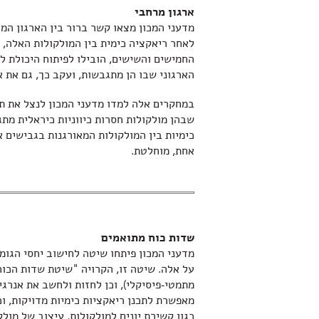
ארגון מרחבי
מדעני המכון מצאו קשר ברור בין הארגון המ
לאחר ריאקציה כימית בין המולקולות האלה, 
החמישים והשישים, הובילו לפיתוח היכולת 
הארגוני שבו הן מתגבשות, ועקב כך, גם את א
במחקרים אלה למדו מדעני המכון לנצל את תכ
שבהן מולקולות חסרות כיווניות כיראלית מתג
כימיות בין המולקולות המאורגנות בגבישים א
אחת, מוחלטת.
שדות כוח מתואמים
מדעני המכון פיתחו שיטה לחישוב יחסי הגומ
על אלה. שיטה זו, הקרויה "שיטת שדות הכוח
מתמטי-פיסיקלי), וכן לחזות ולחשב את אנרג
מאפשרת לתכנן ריאקציות כימיות מדויקות, וכ
כגון קשירת יונים למולקולות, עיצוב של מולקו