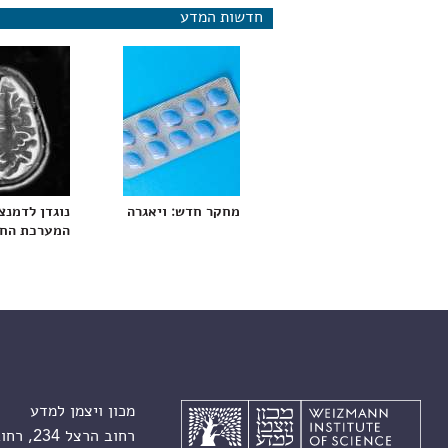
חדשות המדע
מחקר חדש: ויאגרה עשויה להפחית גרורות
נוגדן לדמנצ
המערכת החי
מכון ויצמן למדע
רחוב הרצל 234, רחובות 7610001