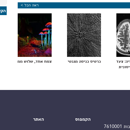
ראה הכל >
 בחולי סרטן
יה: צעד בדרך לטיפול חדשני באלצהיימר הרותם את
כרטיס כניסה מגנטי לראשית החיים בכדור-הארץ
צמח אחד, שלוש ממלכות, חמי
סונית
הקמפוס
האתר