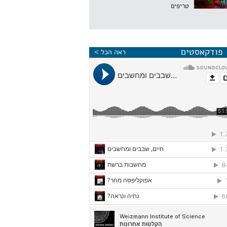
טריפים
פודקאסטים
ראה הכל >