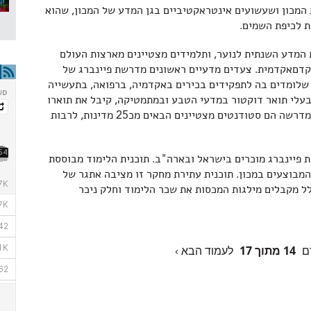
ת המכון ושעשועים אינטראקטיביים בגן המדע של המכון, שהוא
ת לכיפת השמים.
המדע השנתית לנוער, ותלמידים מצטיינים מארצות העולם
דם­אקדמית. צעדים מדעיים ראשונים מדרשת פיינברג של
 שלומדים בה לתפקידים בכירים באקדמיה, ברפואה, בתעשייה
עלי תואר דוקטור במדעי הטבע ובמתמטיקה, קיבל את תוארו
במדרשת פיינברג. כ­%15 מתלמידי המחקר במדרשה הם סטודנטים מצטיינים הבאים מכ­25 מדינות, לרבות
 פיינברג מוכרים בישראל ובארה"ב. תוכנית הלימוד מבוססת
מבוצעים במכון. תוכנית עתירת מחקר זו מציבה אתגר של
לל מקבלים מילגות המכסות את שכר הלימוד וחלק ניכר
ם
14 מתוך 17
לעמוד הבא ›