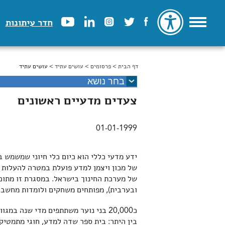
חדר עיתונות
דף הבית
>
הינך נמצא כאן
פרסומים
>
עושים עתיד
> עושים עתיד
צעדים מדעיים ראשונים
01-01-1999
ידע מדעי כללי הוא כיום כלי חיוני שמשמש
של מכון ויצמן למדע פועלת במטרה להעלות א
של מערכת החינוך בישראל. במסגרת זו מתוכננ
ובערבית), מפותחים משחקים ולומדות מחשב, 
כ­20,000 בני נוער משתתפים מדי שנה ב
בין היתר: בית ­ספר­ שדה למדע, חוגי מתמט