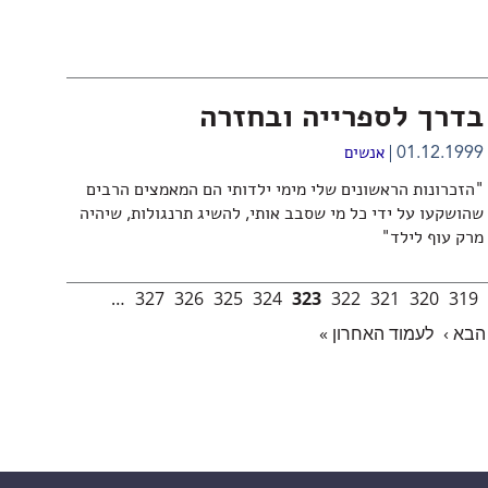
בדרך לספרייה ובחזרה
01.12.1999
אנשים
"הזכרונות הראשונים שלי מימי ילדותי הם המאמצים הרבים
שהושקעו על ידי כל מי שסבב אותי, להשיג תרנגולות, שיהיה
מרק עוף לילד"
…
327
326
325
324
323
322
321
320
319
הבא ›
לעמוד האחרון »