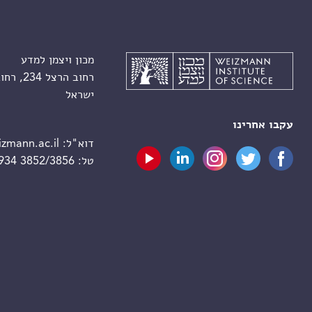
מכון ויצמן למדע
רחוב הרצל 234, רחובות 7610001
ישראל
עקבו אחרינו
דוא"ל:
zmann.ac.il
טל:
 934 3852/3856