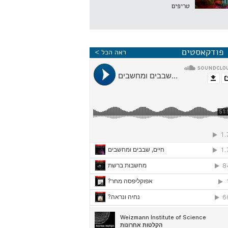
טריפים
פודקאסטים
ראה הכל >