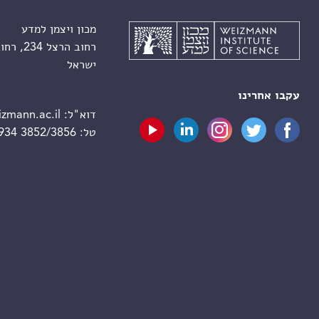
מכון ויצמן למדע
רחוב הרצל 234, רחובות 7610001
ישראל
עקבו אחרינו
דוא"ל:
zmann.ac.il
טל:
 934 3852/3856