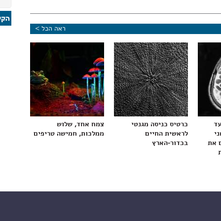
ראה הכל >
עד
כרטיס כניסה מגנטי
צמח אחד, שלוש
ני
לראשית החיים
ממלכות, חמישה טריפים
 את
בכדור-הארץ