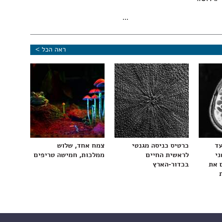
...
ראה הכל >
עד
כרטיס כניסה מגנטי
צמח אחד, שלוש
ני
לראשית החיים
ממלכות, חמישה טריפים
 את
בכדור-הארץ