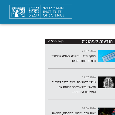
הודעות לעיתונות
ראה הכל >
21.07.2026
מחקר חדש: ויאגרה עשויה להפחית
גרורות בחולי סרטן
15.07.2026
נוגדן לדמנציה: צעד בדרך לטיפול
חדשני באלצהיימר הרותם את
המערכת החיסונית
24.06.2026
צמח אחד, שלוש ממלכות, חמישה