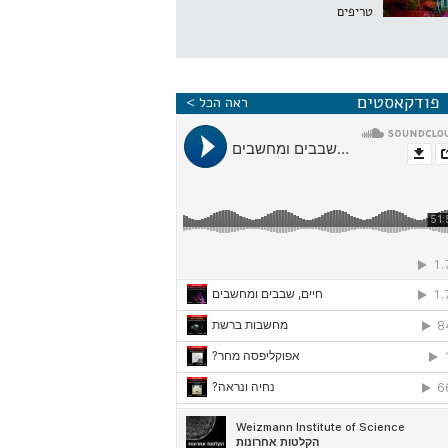
טריפים
פודקאסטים
ראה הכל >