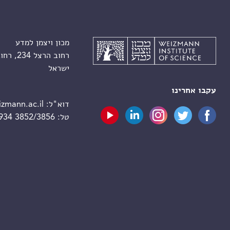
מכון ויצמן למדע
רחוב הרצל 234, רחובות 7610001
ישראל
עקבו אחרינו
דוא"ל:
zmann.ac.il
טל:
 934 3852/3856