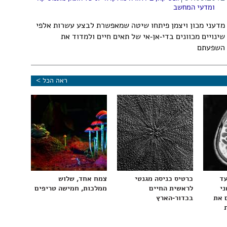
ומדעי המחשב
מדעני מכון ויצמן פיתחו שיטה שמאפשרת לבצע עשרות אלפי
שינויים מכוונים בדי-אן-אי של תאים חיים ולמדוד את
השפעתם
ראה הכל >
עד
כרטיס כניסה מגנטי
צמח אחד, שלוש
ני
לראשית החיים
ממלכות, חמישה טריפים
 את
בכדור-הארץ