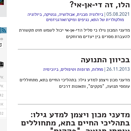
הלו, זה די-אן-אי?
05.08.2021
ביולוגיה מבנית
,
אבולוציה
,
גנטיקה
,
ביולוגיה
מולקולרית של התא
,
נגיפים ומיקרואורגניזמים
מדעני המכון גילו כי סליל הדי-אן-אי יכול לשמש חוט תקשורת
להעברת מסרים בין יעדים מרוחקים
בכיוון התנועה
26.11.2013
מחלות, תרופות וטיפולים
,
ביוכימיה
מדעני מכון ויצמן למדע גילו: בתהליכי החיים בתא, מתחוללים
עומסי תנועה, "פקקים", ותאונות דרכים
מדעני מכון ויצמן למדע גילו:
בתהליכי החיים בתא, מתחוללים