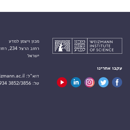
מכון ויצמן למדע
רחוב הרצל 234, רחובות 7610001
ישראל
עקבו אחרינו
דוא"ל:
zmann.ac.il
טל:
 934 3852/3856