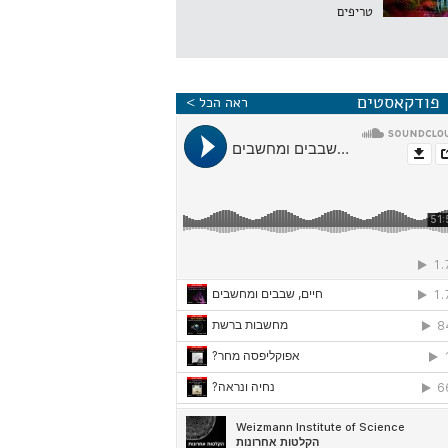
טריפים
פודקאסטים
ראה הכל >