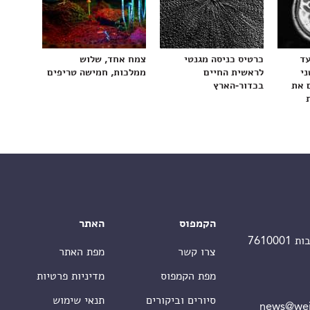
עד
כרטיס כניסה מגנטי
צמח אחד, שלוש
ני
לראשית החיים
ממלכות, חמישה טריפים
 את
בכדור-הארץ
הקמפוס
האתר
צרו קשר
מפת האתר
מפת הקמפוס
מדיניות פרטיות
סיורים וביקורים
תנאי שימוש
news@wei