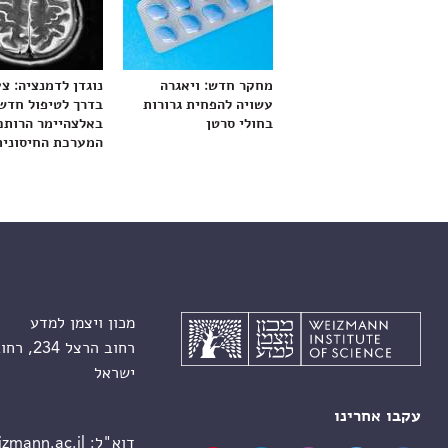
מחקר חדש: ויאגרה
נוגדן לדמנציה: צ
עשויה להפחית גרורות
בדרך לטיפול חדש
בחולי סרטן
באלצהיימר הרותם
המערכת החיסונית
מכון ויצמן למדע
רחוב הרצל 234, רחובות 7610001
ישראל
עקבו אחרינו
דוא"ל:
zmann.ac.il