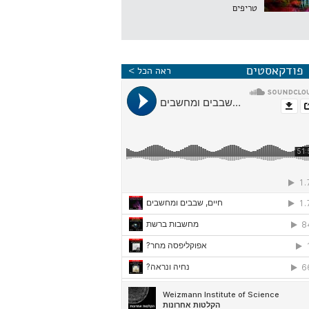
טריפים
פודקאסטים
ראה הכל >