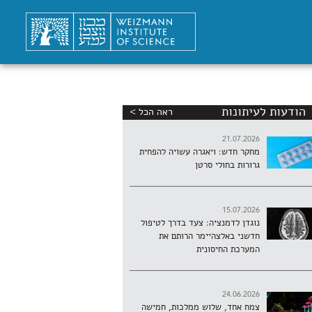
הודעות לעיתונות
ראה הכל >
21.07.2026
מחקר חדש: ויאגרה עשויה להפחית
גרורות בחולי סרטן
15.07.2026
נוגדן לדמנציה: צעד בדרך לטיפול
חדשני באלצהיימר הרותם את
המערכת החיסונית
24.06.2026
צמח אחד, שלוש ממלכות, חמישה