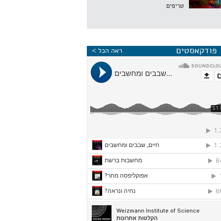
טריפים
פודקאסטים
ראה הכל >