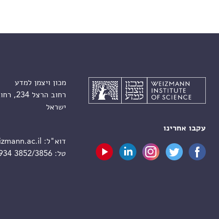
מכון ויצמן למדע
רחוב הרצל 234, רחובות 7610001
ישראל
עקבו אחרינו
דוא"ל:
zmann.ac.il
טל:
 934 3852/3856