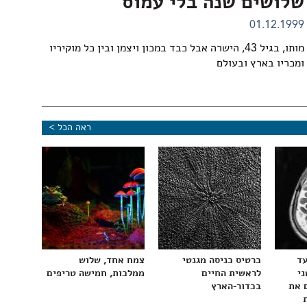
שלושים שנה בלי עמוס
01.12.1999
מותו, בגיל 43, הישרה אבל כבד במכון ויצמן ובין כל מוקיריו
ומכריו בארץ ובעולם
ראה הכל >
עד
כרטיס כניסה מגנטי
צמח אחד, שלוש
ני
לראשית החיים
ממלכות, חמישה טריפים
 את
בכדור-הארץ