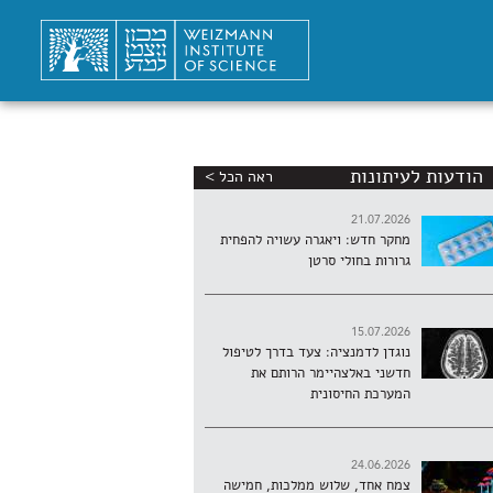
הודעות לעיתונות
ראה הכל >
21.07.2026
מחקר חדש: ויאגרה עשויה להפחית
גרורות בחולי סרטן
15.07.2026
נוגדן לדמנציה: צעד בדרך לטיפול
חדשני באלצהיימר הרותם את
המערכת החיסונית
24.06.2026
צמח אחד, שלוש ממלכות, חמישה