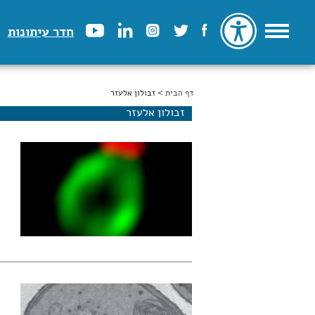
חדר עיתונות
דף הבית
הינך נמצא כאן
> זבולון אלעזר
זבולון אלעזר