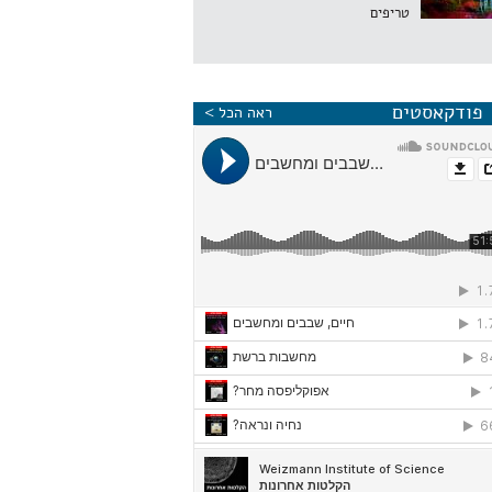
טריפים
פודקאסטים
ראה הכל >