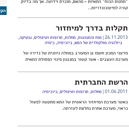
"תחנות הכוח" התאיות – מהאם, מוכרת וידועה. אך מה בדיוק
קורה למיטוכונדריות...
תקלות בדרך למיחזור
26.11.2013
מוח והתנהגות
,
מחלות, תרופות וטיפולים
,
גנטיקה
,
ביולוגיה מולקולרית של התא
,
ביוכימיה
,
כימיה
מדעני המכון חשפו גן המעורב במחלה ניוונית של נדירה של
מערכת העצבים - אשר קשור במנגנון פינוי הפסולת התאית
הרשת החברתית
01.06.2011
מחלות, תרופות וטיפולים
,
ביוכימיה
כאשר מערכת המיחזור הראשית של התא מתקשה לפעול
כראוי, מערכת אחרת נחלצת לעזרתה.