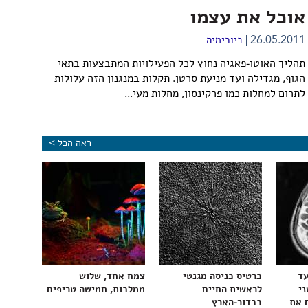
אוכל את עצמו
26.05.2011
ביוכימיה
תהליך האוטו-פאגיה נחוץ לכל הפעילויות המתבצעות בתאי
הגוף, מגדילה ועד מניעת סרטן. תקלות במנגנון הזה עלולות
לתרום למחלות כמו פרקינסון, מחלות מעי...
ראה הכל >
עד
כרטיס כניסה מגנטי
צמח אחד, שלוש
ני
לראשית החיים
ממלכות, חמישה טריפים
 את
בכדור-הארץ