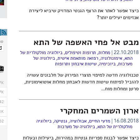
כיצד אפשר לאתר את הרצף הגנטי המדויק שיביא ליצירת
אנזימים יעילים יותר?
מבט אל פחי האשפה של התא
22.10.2018
מחלות, תרופות וטיפולים
,
ביולוגיה מולקולרית של
התא
,
אימונולוגיה
,
רפואה מותאמת אישית
,
ביולוגיה של
מערכות
,
ביוכימיה
,
שיטות איבחון ותרופות
טכנולוגיה חדשה למיפוי תוצרי הפירוק של חלבונים עשויה
להוביל לפיתוח שיטות חדשות לאבחון מחלות אוטואימוניות,
סרטן ומחלות מוח...
ארון השמרים המחקרי
16.08.2018
מדעי החיים
,
אבולוציה
,
גנטיקה
,
ביולוגיה
מולקולרית של התא
,
ביולוגיה של מערכות
כיצד אפשר לבנות ספריות גנטיות במהירות, ביעילות ובעלות