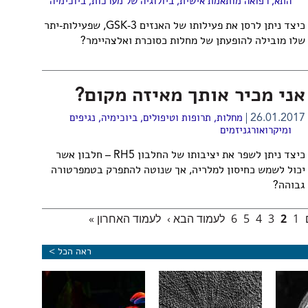
התא
,
רפואה מותאמת אישית
,
ביולוגיה של מערכות
,
ביוכימיה
כיצד ניתן לרסן את פעילותו של האנזים 3-GSK, שפעילות-יתר
שלו מובילה להופעתן של מחלות כסוכרת ואלצהיימר?
אני מכיר אותך מאיזה מקום?
26.01.2017
מחלות, תרופות וטיפולים
,
ביוכימיה
,
נגיפים
ומיקרואורגניזמים
כיצד ניתן לשפר את יציבותו של החלבון RH5 – חלבון אשר
יכול לשמש כחיסון למלריה, אך שנוטה להתפרק בטמפרטורה
גבוהה?
1
2
3
4
5
6
לעמוד הבא ›
לעמוד האחרון »
ראה הכל >