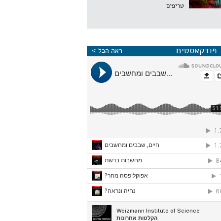
טריפים
פודקאסטים
ראה הכל >