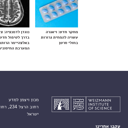
מחקר חדש: ויאגרה
נוגדן לדמנציה: צ
עשויה להפחית גרורות
בדרך לטיפול חדש
בחולי סרטן
באלצהיימר הרותם
המערכת החיסונית
מכון ויצמן למדע
רחוב הרצל 234, רחובות 7610001
ישראל
עקבו אחרינו