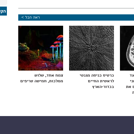
ראה הכל >
עד
כרטיס כניסה מגנטי
צמח אחד, שלוש
ני
לראשית החיים
ממלכות, חמישה טריפים
 את
בכדור-הארץ