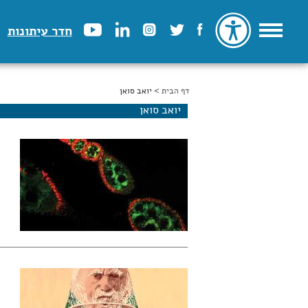
חדר עיתונות
דף הבית
הינך נמצא כאן
> יואב סואן
יואב סואן