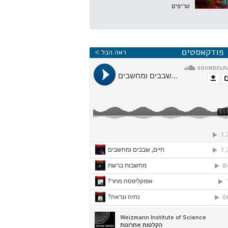
טריפים
פודקאסטים
ראה הכל >