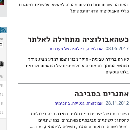
האם הורשת תכונות נרכשות מהורה לצאצא אפשרית במסגרת
כללי האבולוציה הדארווינסטית?
כשהאבולוציה מתחילה לאלתר
08.05.2017
אבולוציה
,
ביולוגיה של מערכות
לא רק ברירה טבעית - חוקר מכון ויצמן למדע מציג מודל
מתמטי התומך בתיאוריה אבולוציונית של התאמות ושינויים
בלתי פוסקים
אתגרים בסביבה
28.11.2012
אבולוציה
,
גנטיקה
,
ביוכימיה
הישרדותם של יצורים חיים תלויה במידה רבה ביכולתם
להסתגל לשינויים סביבתיים מאתגרים, כמו שינויים
בטמפרטורה ובמקורות המזון, חשיפה לזיהומים, ועוד....