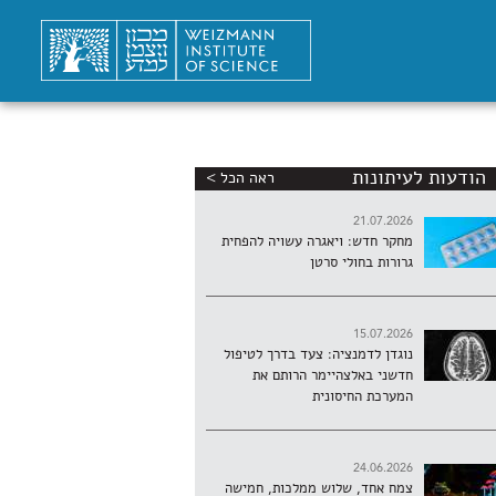
הודעות לעיתונות
ראה הכל >
21.07.2026
מחקר חדש: ויאגרה עשויה להפחית
גרורות בחולי סרטן
15.07.2026
נוגדן לדמנציה: צעד בדרך לטיפול
חדשני באלצהיימר הרותם את
המערכת החיסונית
24.06.2026
צמח אחד, שלוש ממלכות, חמישה