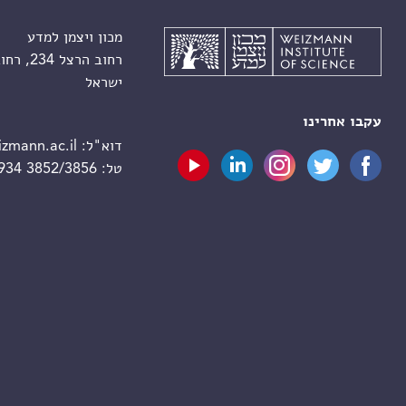
מכון ויצמן למדע
רחוב הרצל 234, רחובות 7610001
ישראל
עקבו אחרינו
דוא"ל:
zmann.ac.il
טל:
 934 3852/3856