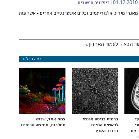
01.12.2010
ביולוגיה חישובית
מאגרי מידע, אלגוריתמים וכלים אינטרנטיים אחרים - אשר פותחו במכון...
ד הבא ›
לעמוד האחרון »
ראה הכל >
עד
כרטיס כניסה מגנטי
צמח אחד, שלוש
ני
לראשית החיים
ממלכות, חמישה טריפים
 את
בכדור-הארץ