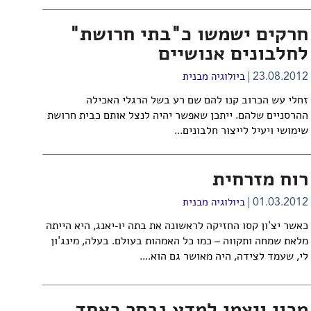
חרקים ישמשו כ"בתי חרושת"
לחלבונים אנושיים
23.08.2012
ביולוגיה מבנית
זחלי עש הכרוב קנו להם שם רע בשל הרגלי האכילה
ההרסניים שלהם. ייתכן שאפשר יהיה לנצל אותם כבית חרושת
שימושי ויעיל לייצור חלבונים...
רוח מזרחית
01.03.2012
ביולוגיה מבנית
כאשר יצ'ון קסו החזיקה לראשונה את בתה יו-יאנג, היא הייתה
מלאת שמחה ותקווה – כמו כל האמהות בעולם. בעלה, מינג'ון
לי, שעמד לצידה, היה מאושר גם הוא....