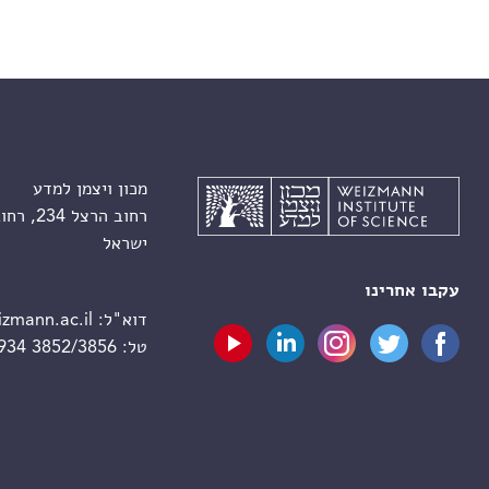
מכון ויצמן למדע
רחוב הרצל 234, רחובות 7610001
ישראל
עקבו אחרינו
דוא"ל:
zmann.ac.il
טל:
 934 3852/3856