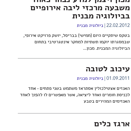
מכון ויצמן למדע נבחר כאחד
משבעה מרכזי ליבה אירופיים
בביולוגיה מבנית
22.02.2012
ביולוגיה מבנית
בטקס שיתקיים היום (חמישי) בבריסל, יושק פרויקט אירופי,
שבמסגרתו יוקמו תשתיות למחקר אינטגרטיבי בתחום
הביולוגיה המבנית. מכון...
עיכוב לטובה
01.09.2011
ביולוגיה מבנית
האנזים אצטילכולין אסתראז משתמש בשני פתחים - אחד
לכניסת חומרים ואחד ליציאה, אשר מאפשרים לו להפוך לאחד
האנזימים המהירים בטבע
ארגז כלים