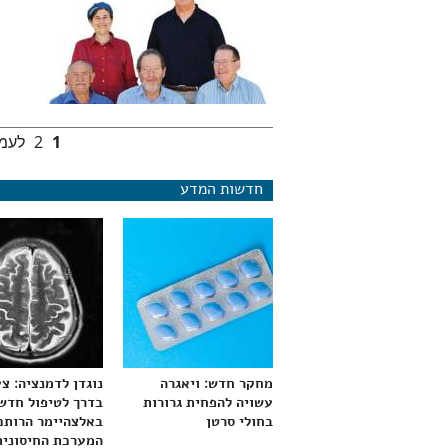
1
2
לעמו
עמודים
חדשות המדע
מחקר חדש: ויאגרה
נוגדן לדמנציה: צ
עשויה להפחית גרורות
בדרך לטיפול חדש
בחולי סרטן
באלצהיימר הרותם
המערכת החיסונית