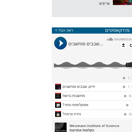
טריפים
פודקאסטים
ראה הכל >