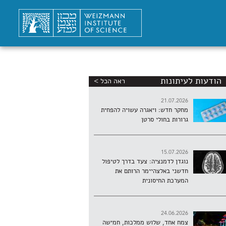
הודעות לעיתונות
ראה הכל >
21.07.2026
מחקר חדש: ויאגרה עשויה להפחית
גרורות בחולי סרטן
15.07.2026
נוגדן לדמנציה: צעד בדרך לטיפול
חדשני באלצהיימר הרותם את
המערכת החיסונית
24.06.2026
צמח אחד, שלוש ממלכות, חמישה