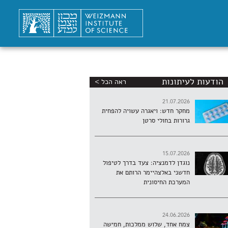
הודעות לעיתונות
ראה הכל >
21.07.2026
מחקר חדש: ויאגרה עשויה להפחית
גרורות בחולי סרטן
15.07.2026
נוגדן לדמנציה: צעד בדרך לטיפול
חדשני באלצהיימר הרותם את
המערכת החיסונית
24.06.2026
צמח אחד, שלוש ממלכות, חמישה