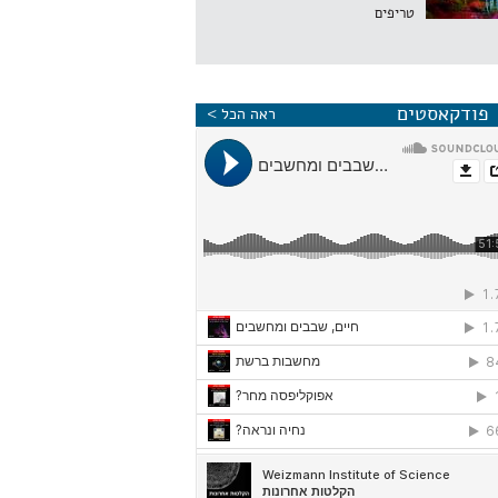
טריפים
פודקאסטים
ראה הכל >