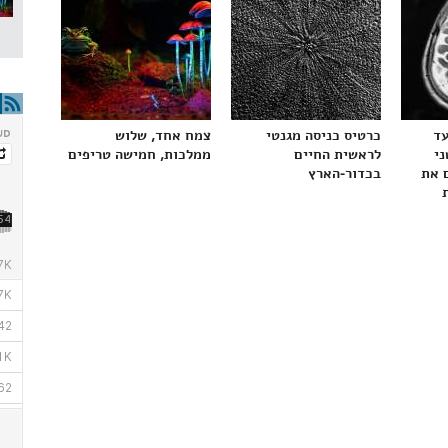
עד
כרטיס כניסה מגנטי
צמח אחד, שלוש
ני
לראשית החיים
ממלכות, חמישה טריפים
 את
בכדור-הארץ