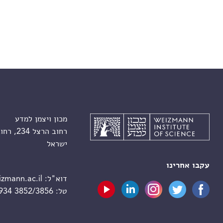
מכון ויצמן למדע
רחוב הרצל 234, רחובות 7610001
ישראל
עקבו אחרינו
דוא"ל:
zmann.ac.il
טל:
 934 3852/3856