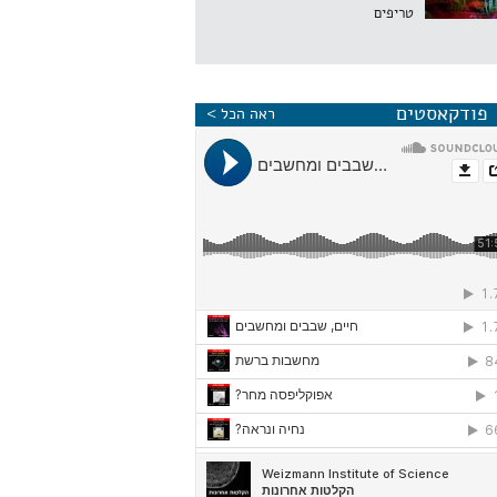
טריפים
פודקאסטים
ראה הכל >