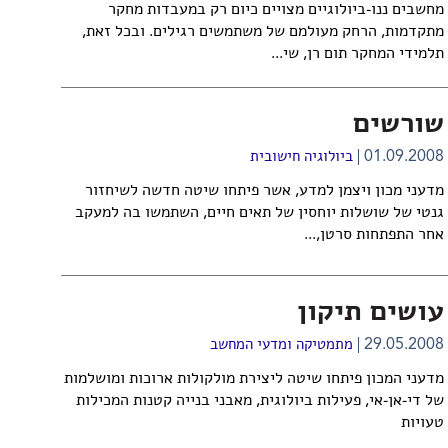
מחשבים ננו-ביולוגיים מצויים כיום רק במעבדות מחקר
מתקדמות, הרחק מעולמם של משתמשים רגילים. ובכל זאת,
תלמידי המחקר תום רן, שי...
שורשים
01.09.2008
ביולוגיה חישובית
מדעני מכון ויצמן למדע, אשר פיתחו שיטה חדשה לשיחזור
גנטי של שושלות יוחסין של תאים חיים, השתמשו בה למעקב
אחר התפתחות סרטן,...
עושים תיקון
29.05.2008
מתמטיקה ומדעי המחשב
מדעני המכון פיתחו שיטה ליצירת מולקולות ארוכות ומושלמות
של די-אן-אי, פעילות ביולוגית, מאבני בנייה קטנות המכילות
טעויות