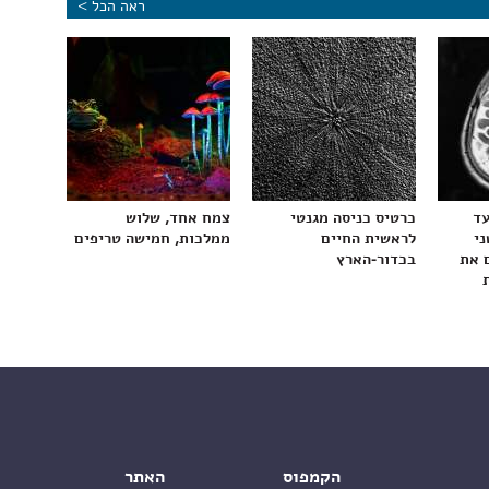
ראה הכל >
עד
כרטיס כניסה מגנטי
צמח אחד, שלוש
ני
לראשית החיים
ממלכות, חמישה טריפים
 את
בכדור-הארץ
הקמפוס
האתר