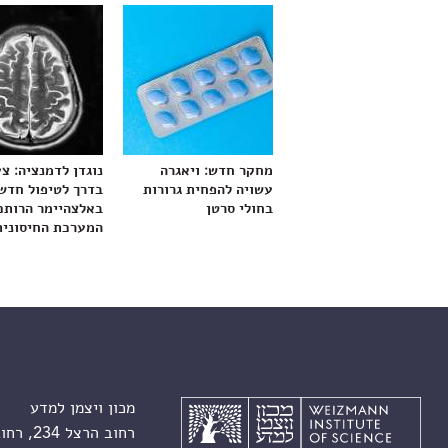
מחקר חדש: ויאגרה
נוגדן לדמנציה: צ
עשויה להפחית גרורות
בדרך לטיפול חדש
בחולי סרטן
באלצהיימר הרותם
המערכת החיסונית
מכון ויצמן למדע
רחוב הרצל 234, רחובות 7610001