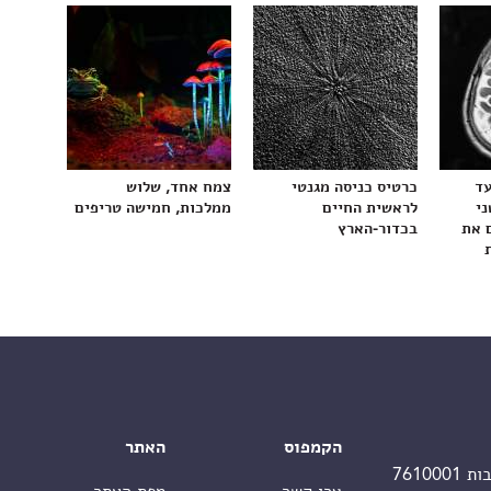
עד
כרטיס כניסה מגנטי
צמח אחד, שלוש
ני
לראשית החיים
ממלכות, חמישה טריפים
 את
בכדור-הארץ
הקמפוס
האתר