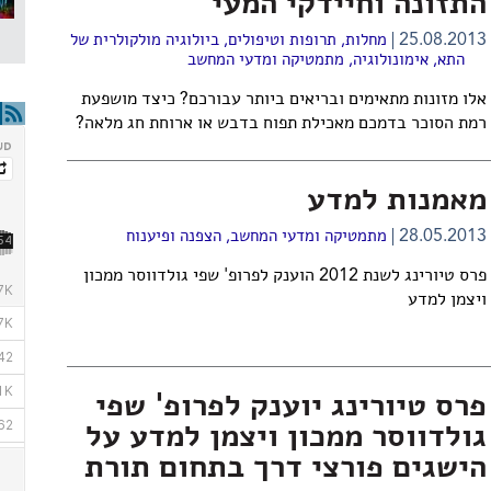
התזונה וחיידקי המעי
25.08.2013
מחלות, תרופות וטיפולים
,
ביולוגיה מולקולרית של
התא
,
אימונולוגיה
,
מתמטיקה ומדעי המחשב
אלו מזונות מתאימים ובריאים ביותר עבורכם? כיצד מושפעת
רמת הסוכר בדמכם מאכילת תפוח בדבש או ארוחת חג מלאה?
מאמנות למדע
28.05.2013
מתמטיקה ומדעי המחשב
,
הצפנה ופיענוח
פרס טיורינג לשנת 2012 הוענק לפרופ' שפי גולדווסר ממכון
ויצמן למדע
פרס טיורינג יוענק לפרופ' שפי
גולדווסר ממכון ויצמן למדע על
הישגים פורצי דרך בתחום תורת