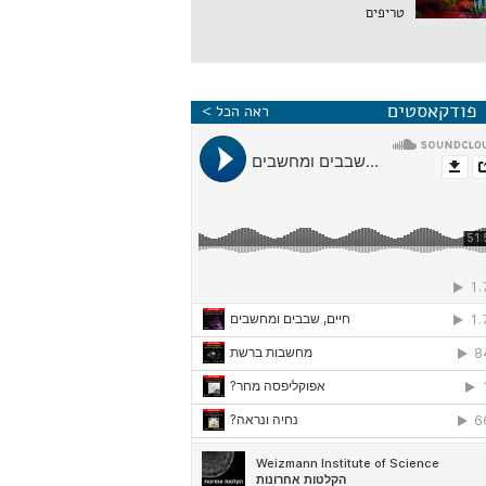
טריפים
פודקאסטים
ראה הכל >