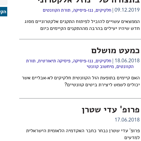
בתצורה של "נוזל אלקטרוני"
09.12.2019
חלקיקים
,
ננו-פיסיקה
,
תורת הקוונטים
הממצאים עשויים להוביל לפיתוח התקנים אלקטרוניים מסוג
חדש שיהיו יעילים בהרבה מההתקנים הקיימים כיום
כמעט מושלם
18.06.2018
חלקיקים
,
ננו-פיסיקה
,
פיסיקה תיאורטית
,
תורת
הקוונטים
,
מיחשוב קוונטי
האם קיימים בתופעת הול הקוונטית חלקיקים לא-אבליים אשר
יכולים לשמש ליצירת ביטים קוונטיים?
פרופ' עדי שטרן
17.06.2018
פרופ' עדי שטרן נבחר כחבר האקדמיה הלאומית הישראלית
למדעים