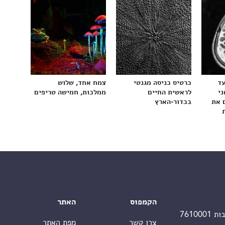
עד
כרטיס כניסה מגנטי
צמח אחד, שלוש
ני
לראשית החיים
ממלכות, חמישה טריפים
 את
בכדור-הארץ
הקמפוס
האתר
צרו קשר
מפת האתר