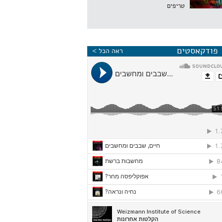
טריפים
פודקאסטים
ראה הכל >