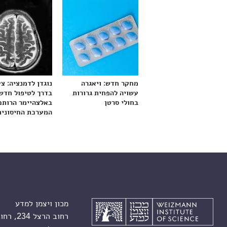
מחקר חדש: ויאגרה
נוגדן לדמנציה: צ
עשויה להפחית גרורות
בדרך לטיפול חדש
בחולי סרטן
באלצהיימר הרותם
המערכת החיסונית
מכון ויצמן למדע
רחוב הרצל 234, רחובות 7610001