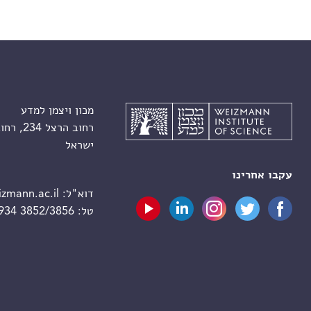
מכון ויצמן למדע
רחוב הרצל 234, רחובות 7610001
ישראל
עקבו אחרינו
דוא"ל:
zmann.ac.il
טל:
 934 3852/3856