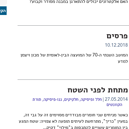
האם אלקטרונים יכולים להתארגן במבנה מסודר וקבוע?
פרסים
10.12.2018
המושב השנתי ה-70 של המועצה הבין-לאומית של מכון ויצמן
למדע
מתחת לפני השטח
27.05.2014
חלל ופיסיקה
,
חלקיקים
,
ננו-פיסיקה
,
תורת
הקוונטים
כאשר מניחים שני חומרים מבודדים מסוימים זה על גבי זה,
במעין "כריך", מתרחשת לעיתים תופעה לא צפויה: שטח המגע
בין החומרים עשויים להתכסות ב"מילוי" דקיק...