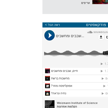
טריפים
פודקאסטים
ראה הכל >