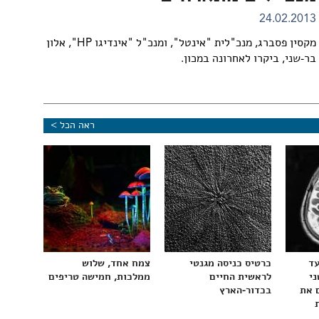
24.02.2013
מקסין פסברג, מנכ"לית "אינטל", ומנכ"ל "אינדיגו HP", אלון
בר-שני, ביקרו לאחרונה במכון.
ראה הכל >
עד
כרטיס כניסה מגנטי
צמח אחד, שלוש
ני
לראשית החיים
ממלכות, חמישה טריפים
 את
בכדור-הארץ