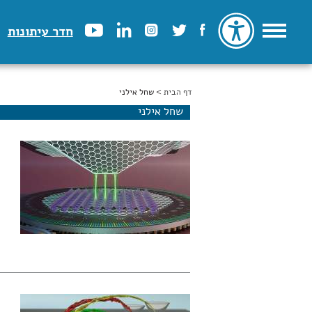
חדר עיתונות
דף הבית
הינך נמצא כאן
> שחל אילני
שחל אילני