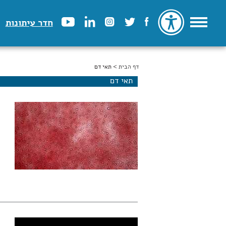
חדר עיתונות
דף הבית
הינך נמצא כאן
> תאי דם
תאי דם