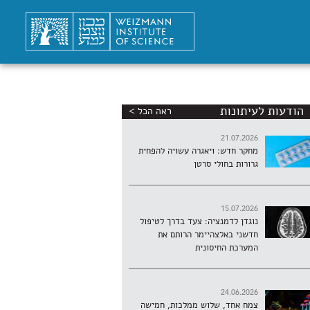
הודעות לעיתונות
ראה הכל >
21.07.2026
מחקר חדש: ויאגרה עשויה להפחית
גרורות בחולי סרטן
15.07.2026
נוגדן לדמנציה: צעד בדרך לטיפול
חדשני באלצהיימר הרותם את
המערכת החיסונית
24.06.2026
צמח אחד, שלוש ממלכות, חמישה