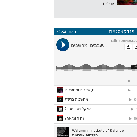
טריפים
פודקאסטים
ראה הכל >