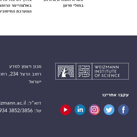
בחולי סרטן
באלצהיימר הרותם
המערכת החיסונית
מכון ויצמן למדע
רחוב הרצל 234, רחובות 7610001
ישראל
עקבו אחרינו
דוא"ל:
zmann.ac.il
טל:
 934 3852/3856