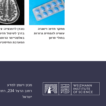
מחקר חדש: ויאגרה
נוגדן לדמנציה: צ
עשויה להפחית גרורות
בדרך לטיפול חדש
בחולי סרטן
באלצהיימר הרותם
המערכת החיסונית
מכון ויצמן למדע
רחוב הרצל 234, רחובות 7610001
ישראל