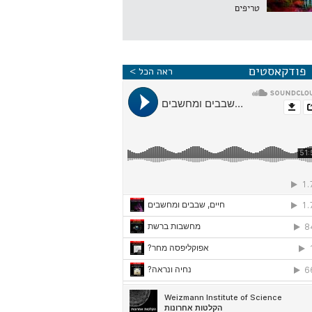
טריפים
פודקאסטים
ראה הכל >