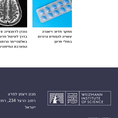
מחקר חדש: ויאגרה
נוגדן לדמנציה: צ
עשויה להפחית גרורות
בדרך לטיפול חדש
בחולי סרטן
באלצהיימר הרותם
המערכת החיסונית
מכון ויצמן למדע
רחוב הרצל 234, רחובות 7610001
ישראל