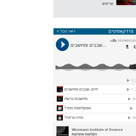
טריפים
פודקאסטים
ראה הכל >