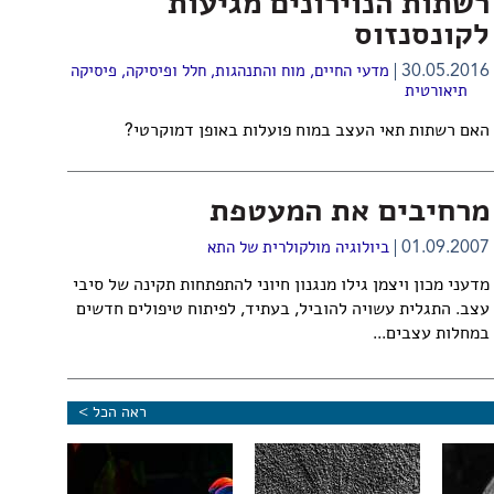
רשתות הנוירונים מגיעות
לקונסנזוס
30.05.2016
מדעי החיים
,
מוח והתנהגות
,
חלל ופיסיקה
,
פיסיקה
תיאורטית
האם רשתות תאי העצב במוח פועלות באופן דמוקרטי?
מרחיבים את המעטפת
01.09.2007
ביולוגיה מולקולרית של התא
מדעני מכון ויצמן גילו מנגנון חיוני להתפתחות תקינה של סיבי
עצב. התגלית עשויה להוביל, בעתיד, לפיתוח טיפולים חדשים
במחלות עצבים...
ראה הכל >