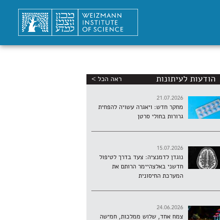
הודעות לעיתונות
ראה הכל >
21.07.2026
מחקר חדש: ויאגרה עשויה להפחית
גרורות בחולי סרטן
15.07.2026
נוגדן לדמנציה: צעד בדרך לטיפול
חדשני באלצהיימר הרותם את
המערכת החיסונית
24.06.2026
צמח אחד, שלוש ממלכות, חמישה