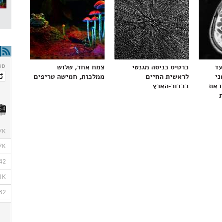
עד
כרטיס כניסה מגנטי
צמח אחד, שלוש
ני
לראשית החיים
ממלכות, חמישה טריפים
 את
בכדור-הארץ