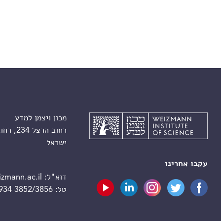
מכון ויצמן למדע
רחוב הרצל 234, רחובות 7610001
ישראל
עקבו אחרינו
דוא"ל:
zmann.ac.il
טל:
 934 3852/3856