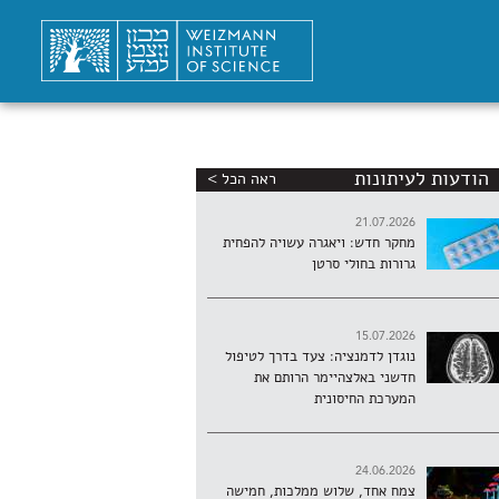
הודעות לעיתונות
ראה הכל >
21.07.2026
מחקר חדש: ויאגרה עשויה להפחית
גרורות בחולי סרטן
15.07.2026
נוגדן לדמנציה: צעד בדרך לטיפול
חדשני באלצהיימר הרותם את
המערכת החיסונית
24.06.2026
צמח אחד, שלוש ממלכות, חמישה