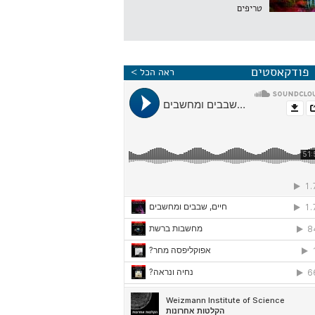
טריפים
פודקאסטים
ראה הכל >